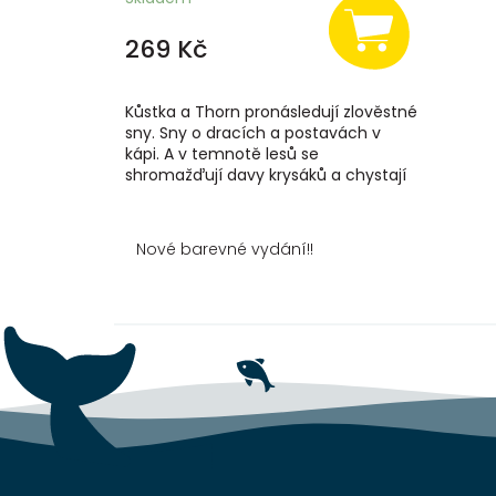
269 Kč
Kůstka a Thorn pronásledují zlověstné
sny. Sny o dracích a postavách v
kápi. A v temnotě lesů se
shromažďují davy krysáků a chystají
se zaútočit. Bouře, Moby Dick, velký
drak a...
Nové barevné vydání!!
Z