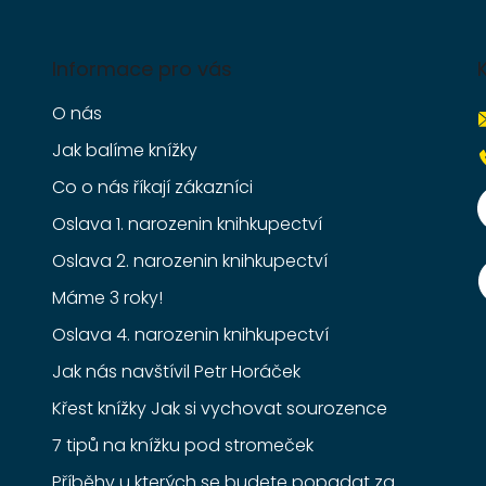
Informace pro vás
O nás
Jak balíme knížky
Co o nás říkají zákazníci
Oslava 1. narozenin knihkupectví
Oslava 2. narozenin knihkupectví
Máme 3 roky!
Oslava 4. narozenin knihkupectví
Jak nás navštívil Petr Horáček
Křest knížky Jak si vychovat sourozence
7 tipů na knížku pod stromeček
Příběhy u kterých se budete popadat za