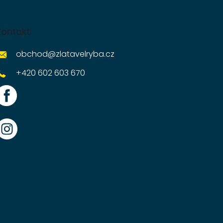
Kontakt
obchod
@
zlatavelryba.cz
+420 602 603 670