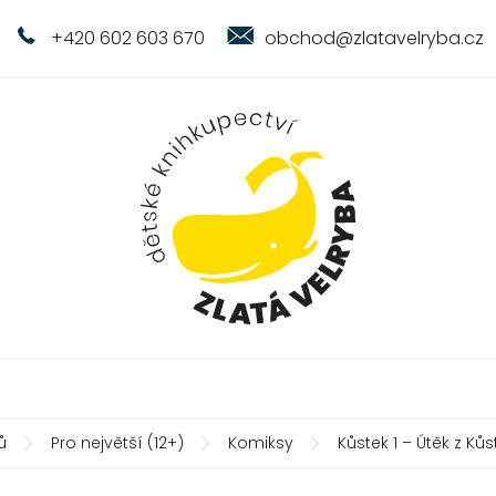
+420 602 603 670
obchod@zlatavelryba.cz
ů
Pro největší (12+)
Komiksy
Kůstek 1 – Útěk z Ků