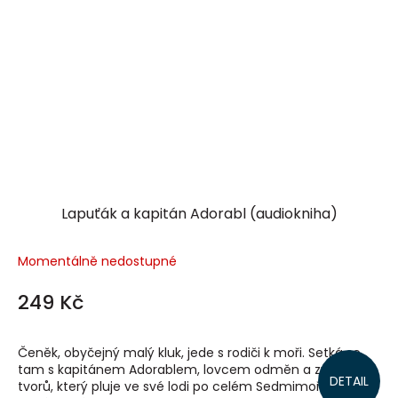
Lapuťák a kapitán Adorabl (audiokniha)
Momentálně nedostupné
249 Kč
Čeněk, obyčejný malý kluk, jede s rodiči k moři. Setká se
tam s kapitánem Adorablem, lovcem odměn a zvláštních
DETAIL
tvorů, který pluje ve své lodi po celém Sedmimoří,