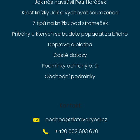
Jak nás navštívil Petr Horáček
Křest knížky Jak si vychovat sourozence
7 tipů na knížku pod stromeček
Příběhy u kterých se budete popadat za břicho
Doprava a platba
Časté dotazy
Podmínky ochrany o. ú.
Obchodní podmínky
Kontakt
obchod
@
zlatavelryba.cz
+420 602 603 670