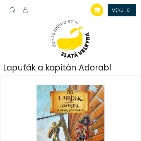
Přejít
NÁKUPNÍ
na
KOŠÍK
obsah
Lapuťák a kapitán Adorabl