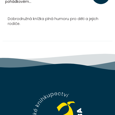
pohádkovém...
Dobrodružná knížka plná humoru pro děti a jejich
rodiče.
Z
á
p
a
t
í