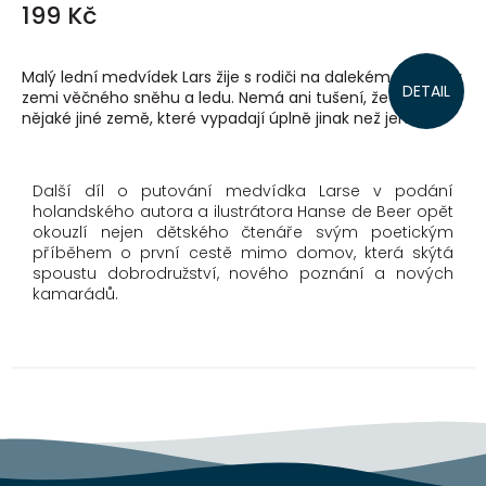
199 Kč
Malý lední medvídek Lars žije s rodiči na dalekém severu, v
DETAIL
zemi věčného sněhu a ledu. Nemá ani tušení, že existují i
nějaké jiné země, které vypadají úplně jinak než jeho...
Další díl o putování medvídka Larse v podání
holandského autora a ilustrátora Hanse de Beer opět
okouzlí nejen dětského čtenáře svým poetickým
příběhem o první cestě mimo domov, která skýtá
spoustu dobrodružství, nového poznání a nových
kamarádů.