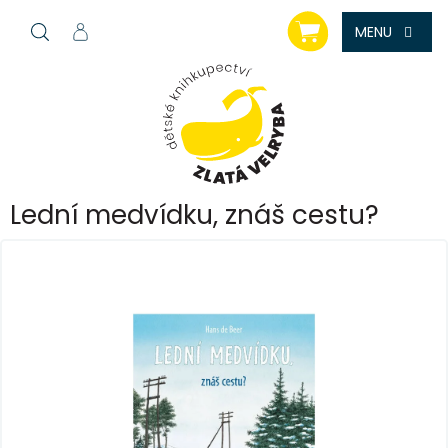
Přejít
NÁKUPNÍ
na
KOŠÍK
obsah
Lední medvídku, znáš cestu?