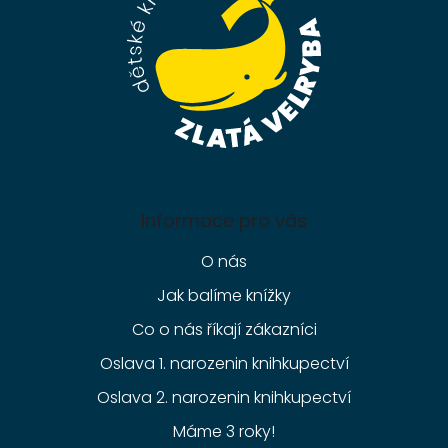
í
Informace pro vás
O nás
Jak balíme knížky
Co o nás říkají zákazníci
Oslava 1. narozenin knihkupectví
Oslava 2. narozenin knihkupectví
Máme 3 roky!