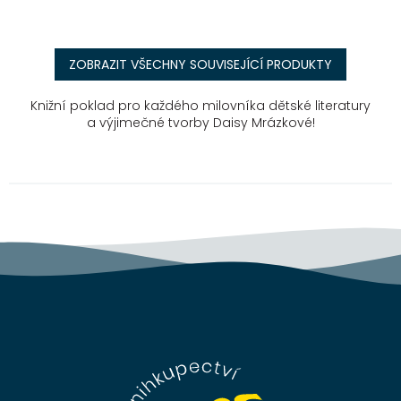
ZOBRAZIT VŠECHNY SOUVISEJÍCÍ PRODUKTY
Knižní poklad pro každého milovníka dětské literatury
a výjimečné tvorby Daisy Mrázkové!
Z
á
p
a
t