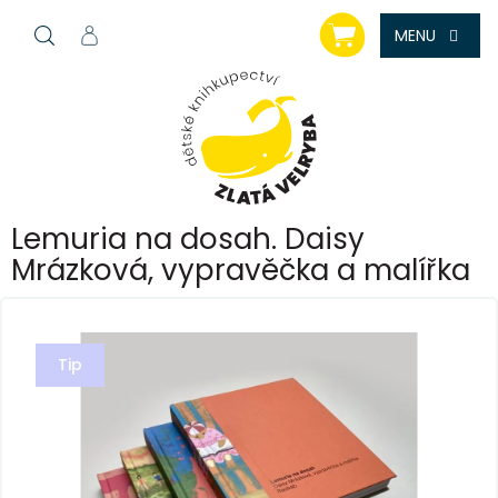
Přejít
NÁKUPNÍ
na
KOŠÍK
obsah
Lemuria na dosah. Daisy
Mrázková, vypravěčka a malířka
Tip