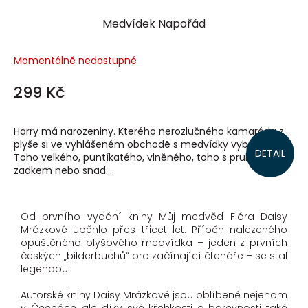
Medvídek Napořád
Momentálně nedostupné
299 Kč
Harry má narozeniny. Kterého nerozlučného kamaráda z
plyše si ve vyhlášeném obchodě s medvídky vybere?
DETAIL
Toho velkého, puntíkatého, vlněného, toho s pruhovaným
zadkem nebo snad...
Od prvního vydání knihy Můj medvěd Flóra Daisy
Mrázkové uběhlo přes třicet let. Příběh nalezeného
opuštěného plyšového medvídka – jeden z prvních
českých „bilderbuchů“ pro začínající čtenáře – se stal
legendou.
Autorské knihy Daisy Mrázkové jsou oblíbené nejenom