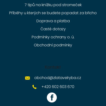
7 tipů na knížku pod stromeček
Příběhy u kterých se budete popadat za břicho
Doprava a platba
Časté dotazy
Podmínky ochrany o. ú.
Obchodní podmínky
Kontakt
obchod
@
zlatavelryba.cz
+420 602 603 670