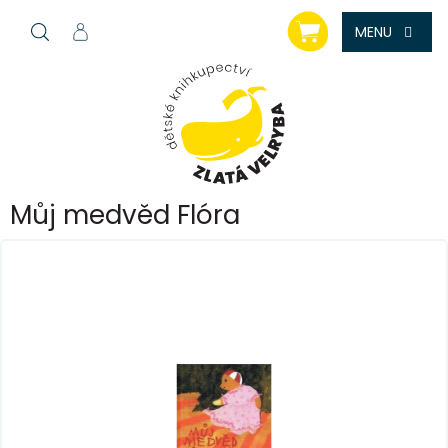
Přejít
NÁKUPNÍ
na
KOŠÍK
obsah
Můj medvěd Flóra