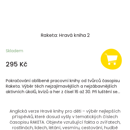
Raketa: Hravá kniha 2
Skladem
295 Kč
Pokračování oblíbené pracovní knihy od tvůrců časopisu
Raketa. Výběr těch nejzajímavějších a nejzábavnějších
aktivních úkolů, kvízů a her z čísel 16 až 30. Při luštění se...
Anglická verze Hravé knihy pro děti – výběr nejlepších
příspěvků, které dosud vyšly v tematických číslech
časopisu RAKETA. Objevte vzrušující fakta o zvířatech,
rostlinách, lidech, létání, vesmíru, cestování, hudbě