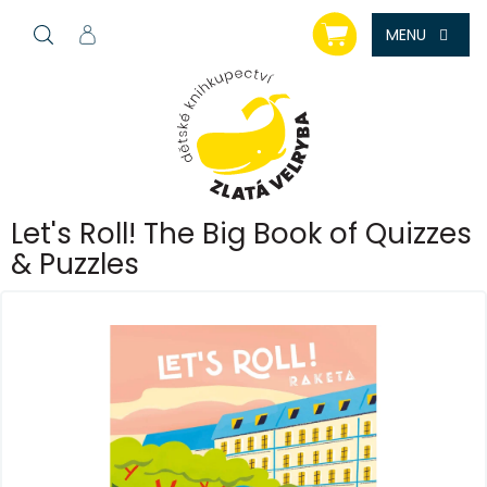
Přejít
NÁKUPNÍ
na
KOŠÍK
obsah
Let's Roll! The Big Book of Quizzes
& Puzzles