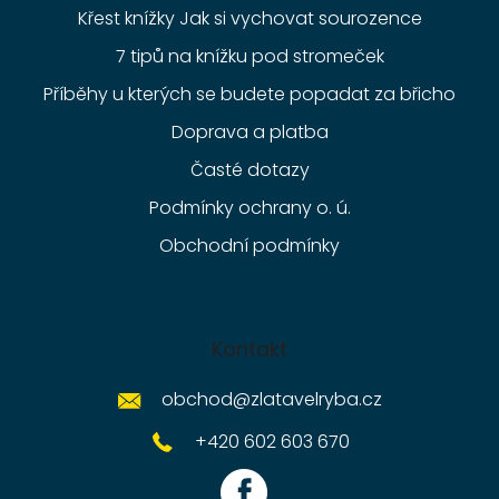
Křest knížky Jak si vychovat sourozence
7 tipů na knížku pod stromeček
Příběhy u kterých se budete popadat za břicho
Doprava a platba
Časté dotazy
Podmínky ochrany o. ú.
Obchodní podmínky
Kontakt
obchod
@
zlatavelryba.cz
+420 602 603 670