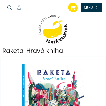
Přejít
NÁKUPNÍ
na
KOŠÍK
obsah
Raketa: Hravá kniha