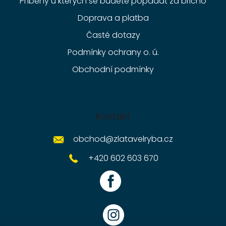
Příběhy u kterých se budete popadat za břicho
Doprava a platba
Časté dotazy
Podmínky ochrany o. ú.
Obchodní podmínky
Kontakt
obchod
@
zlatavelryba.cz
+420 602 603 670