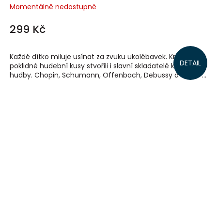
Momentálně nedostupné
299 Kč
Každé dítko miluje usínat za zvuku ukolébavek. Krásné,
DETAIL
poklidné hudební kusy stvořili i slavní skladatelé klasické
hudby. Chopin, Schumann, Offenbach, Debussy a další -...