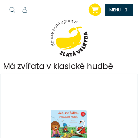
Přejít
NÁKUPNÍ
na
KOŠÍK
obsah
Má zvířata v klasické hudbě