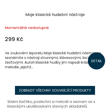
Moje klasické hudební nástroje
Momentálně nedostupné
299 Kč
Ve zvukovém leporelu Moje klasické hudební nástroje se
seznámíte s nástroji strunnými, klávesovými, bicími i
DETAIL
žesťovými. Autoři klasické hudby jim napsali krásné
melodie, jejichž...
ZOBRAZIT VŠECHNY SOUVISEJÍCÍ PRODUKTY
Stiskni tlačítko, poslechni si melodii a seznam se s
klasickými ukolébavkami slavných skladatelů.