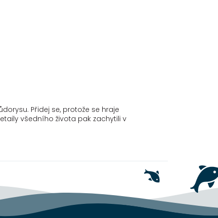
dorysu. Přidej se, protože se hraje
aily všedního života pak zachytili v