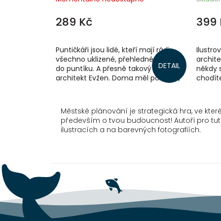
289 Kč
399 
Puntičkáři jsou lidé, kteří mají rádi
Ilustr
všechno uklizené, přehledné, zkrátka
archite
DETAIL
do puntíku. A přesně takový byl
někdy 
architekt Evžen. Doma měl pořádek,
chodít
který se jen tak někde neviděl,...
pořádně
a...
Městské plánování je strategická hra, ve kter
především o tvou budoucnost! Autoři pro tuto
ilustracích a na barevných fotografiích.