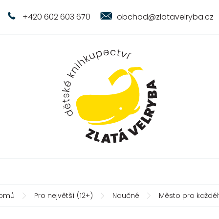
+420 602 603 670
obchod@zlatavelryba.cz
omů
Pro největší (12+)
Naučné
Město pro každé