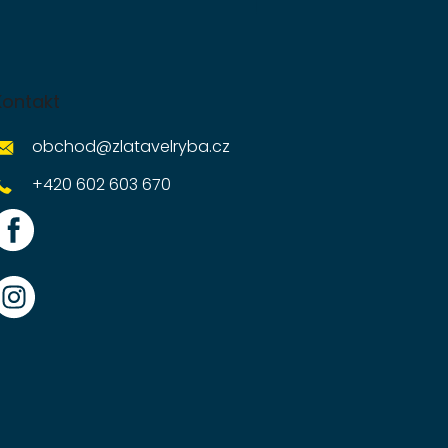
Kontakt
obchod
@
zlatavelryba.cz
+420 602 603 670