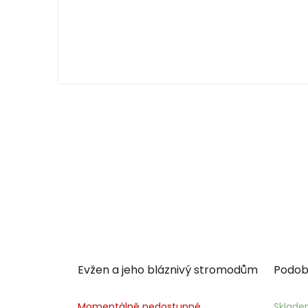
Evžen a jeho bláznivý stromodům
Podob
Momentálně nedostupné
Sklad