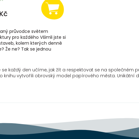
Kč
ovaný průvodce světem
ktury pro každého Všimli jste si
staveb, kolem kterých denně
e? Že ne? Tak se jednou
 podívejte. Některé jsou letité
é se každý den učíme, jak žít a respektovat se na společném pů
 knihu vytvořili obrovský model papírového města. Unikátní det