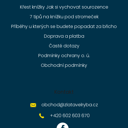
Křest knížky Jak si vychovat sourozence
7 tipů na knížku pod stromeček
Příběhy u kterých se budete popadat za břicho
Doprava a platba
Časté dotazy
Podmínky ochrany o. ú.
Obchodní podmínky
Kontakt
obchod
@
zlatavelryba.cz
+420 602 603 670