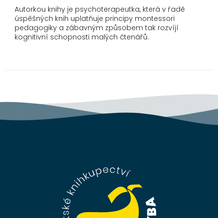
Autorkou knihy je psychoterapeutka, která v řadě
úspěšných knih uplatňuje principy montessori
pedagogiky a zábavným způsobem tak rozvíjí
kognitivní schopnosti malých čtenářů.
Z
á
p
a
t
í