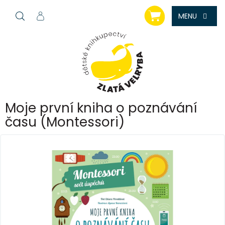
Přejít
NÁKUPNÍ
na
KOŠÍK
obsah
Moje první kniha o poznávání
času (Montessori)