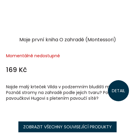
Moje první kniha O zahradě (Montessori)
Momentálně nedostupné
169 Kč
Najde malý krteček Vilda v podzemním bludišti maminku?
DETAIL
Poznáš stromy na zahradě podle jejich tvaru? Pomůžeš
pavoučkovi Hugovi s pletením pavoučí sítě?
ZOBRAZIT VŠECHNY SOUVISEJÍCÍ PRODUKTY