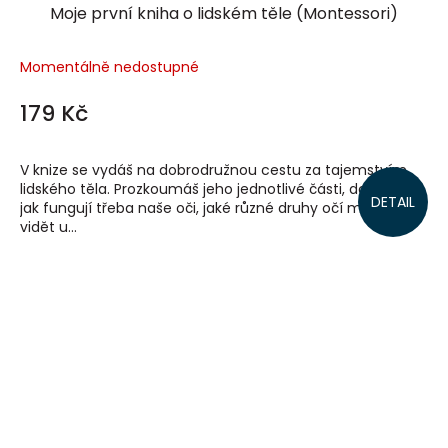
Moje první kniha o lidském těle (Montessori)
Momentálně nedostupné
179 Kč
V knize se vydáš na dobrodružnou cestu za tajemstvím
lidského těla. Prozkoumáš jeho jednotlivé části, dozvíš se,
DETAIL
jak fungují třeba naše oči, jaké různé druhy očí můžeme
vidět u...