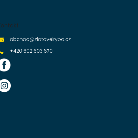
Kontakt
obchod
@
zlatavelryba.cz
+420 602 603 670