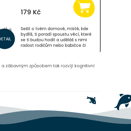
179 Kč
Sešit o tvém domově, místě, kde
kolů a
bydlíš, ti poradí spoustu věcí, které
období
DETAIL
se ti budou hodit a uděláš s nimi
e liší.
radost rodičům nebo babičce či
dědovi. Jsou to každodenní
...
dovednosti a...
y a zábavným způsobem tak rozvíjí kognitivní