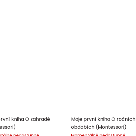
rvní kniha O zahradě
Moje první kniha O ročních
essori)
obdobích (Montessori)
tálně nedostupné
Momentálně nedostupné