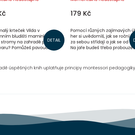
Kč
179 Kč
alý krteček Vilda v
Pomocí různých zajímavých ú
ním bludišti maminku?
her si uvědomíš, jak se roční 
DETAIL
 stromy na zahradě podle
za sebou střídají a jak se od seb
 tvaru? Pomůžeš pavoučkovi
Na jaře budeš třeba probouzet
 s pletením pavoučí sítě?
zvířata ze zimního spánku nebo
 řadě úspěšných knih uplatňuje principy montessori pedagogik