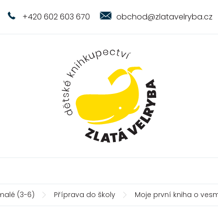
+420 602 603 670
obchod@zlatavelryba.cz
malé (3-6)
Příprava do školy
Moje první kniha o vesm