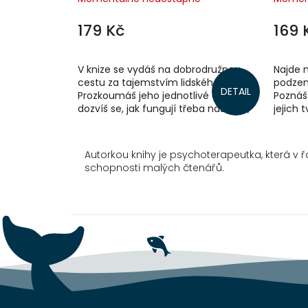
179 Kč
169 
V knize se vydáš na dobrodružnou
Najde m
cestu za tajemstvím lidského těla.
podzem
DETAIL
Prozkoumáš jeho jednotlivé části,
Poznáš
dozvíš se, jak fungují třeba naše oči,
jejich
jaké různé druhy očí můžeme vidět
Hugovi
u...
Autorkou knihy je psychoterapeutka, která v
schopnosti malých čtenářů.