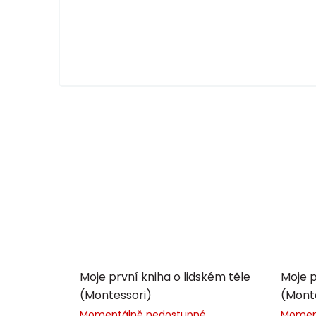
Moje první kniha o lidském těle
Moje p
(Montessori)
(Mont
Momentálně nedostupné
Momen