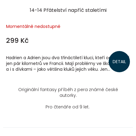
14-14 Přátelství napříč staletími
Momentálně nedostupné
299 Kč
Hadrien a Adrien jsou dva třináctiletí kluci, kteří od sebe žijí
DETAIL
jen pár kilometrů ve Francii. Mají problémy ve škole, doma
a i s dívkami – jako většina kluků jejich věku. Jen...
Originální fantasy příběh z pera známé české
autorky.
Pro čtenáře od 9 let.