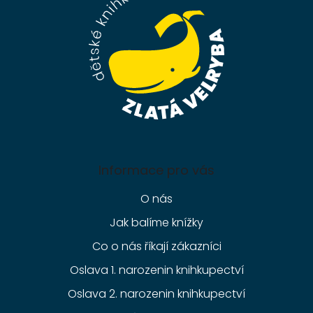
t
í
Informace pro vás
O nás
Jak balíme knížky
Co o nás říkají zákazníci
Oslava 1. narozenin knihkupectví
Oslava 2. narozenin knihkupectví