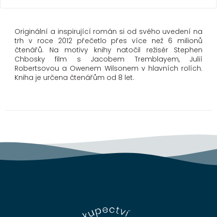
Originální a inspirující román si od svého uvedení na
trh v roce 2012 přečetlo přes více než 6 milionů
čtenářů. Na motivy knihy natočil režisér Stephen
Chbosky film s Jacobem Tremblayem, Julií
Robertsovou a Owenem Wilsonem v hlavních rolích.
Kniha je určena čtenářům od 8 let.
Z
á
p
a