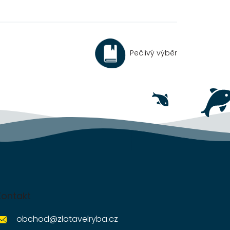
Pečlivý výběr
Kontakt
obchod
@
zlatavelryba.cz