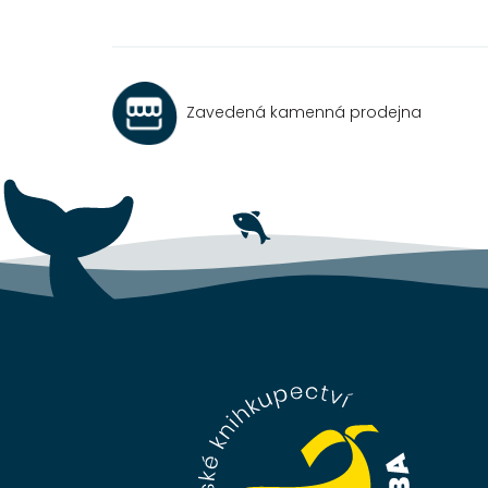
Zavedená kamenná prodejna
Z
á
p
a
t
í