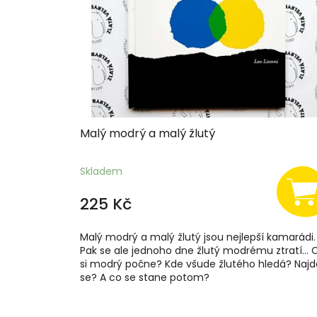
p
r
o
d
u
k
t
ů
Malý modrý a malý žlutý
Skladem
225 Kč
Malý modrý a malý žlutý jsou nejlepší kamarádi.
Pak se ale jednoho dne žlutý modrému ztratí… 
si modrý počne? Kde všude žlutého hledá? Naj
se? A co se stane potom?