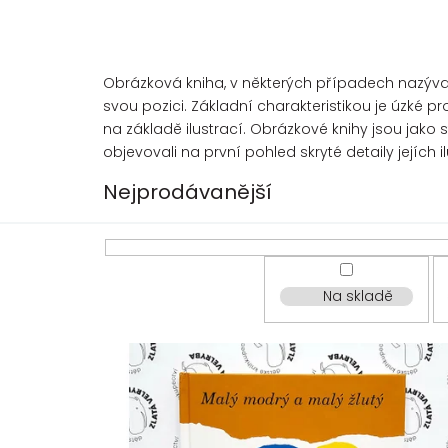
Obrázková kniha, v některých případech nazýva
svou pozici. Základní charakteristikou je úzké 
na základě ilustrací. Obrázkové knihy jsou jako
objevovali na první pohled skryté detaily jejích 
Nejprodávanější
Na skladě
V
ý
p
i
s