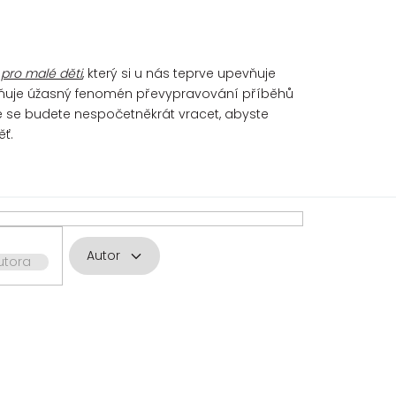
 pro malé děti
, který si u nás teprve upevňuje
stupňuje úžasný fenomén převypravování příběhů
ize se budete nespočetněkrát vracet, abyste
ěť.
Autor
utora