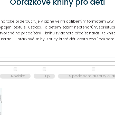
Obrázkové knihy pro děti
ná také bilderbuch, je v cizině velmi oblíbeným formátem
knih
propojení textu s ilustrací. To dětem, zatím nečtenářům, zpří
 stvořené na předčítání - knihu zvládnete přečíst naráz. Ke kn
ilustrací. Obrázkové knihy jsou ty, které děti často znají nazpam
Novinka
Tip
S podpisem autorky či a