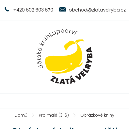
+420 602 603 670
obchod@zlatavelryba.cz
Domů
Pro malé (3-6)
Obrázkové knihy