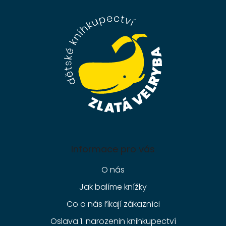
p
a
t
í
Informace pro vás
O nás
Jak balíme knížky
Co o nás říkají zákazníci
Oslava 1. narozenin knihkupectví