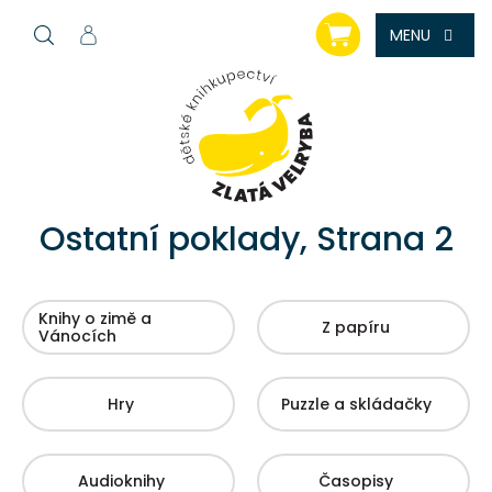
Přejít
NÁKUPNÍ
na
KOŠÍK
obsah
Ostatní poklady
, Strana 2
Knihy o zimě a
Z papíru
Vánocích
Hry
Puzzle a skládačky
Audioknihy
Časopisy