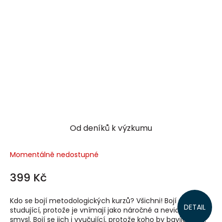
Od deníků k výzkumu
Momentálně nedostupné
399 Kč
Kdo se bojí metodologických kurzů? Všichni! Bojí se jich
DETAIL
studující, protože je vnímají jako náročné a nevidí v nich
smysl. Bojí se jich i vyučující, protože koho by bavilo učit...