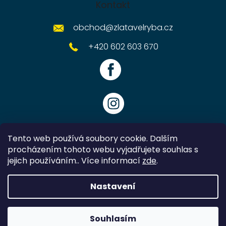
Kontakt
obchod
@
zlatavelryba.cz
+420 602 603 670
Tento web používá soubory cookie. Dalším
procházením tohoto webu vyjadřujete souhlas s
jejich používáním.. Více informací
zde
.
Vytvořil Shoptet
Nastavení
Copyright 2026
Zlatavelryba.cz
. Všechna práva vyhrazena.
Souhlasím