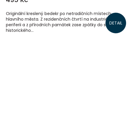
Originální kreslený bedekr po netradičních místech
hlavního města. Z rezidenčních čtvrtí na industriální
DETAIL
periferii a z přírodních památek zase zpátky do samého
historického...