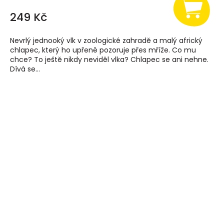
249 Kč
Nevrlý jednooký vlk v zoologické zahradě a malý africký
chlapec, který ho upřeně pozoruje přes mříže. Co mu
chce? To ještě nikdy neviděl vlka? Chlapec se ani nehne.
Dívá se...