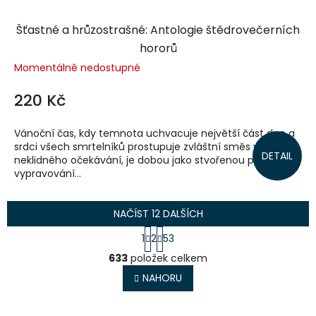
Šťastné a hrůzostrašné: Antologie štědrovečerních
hororů
Momentálně nedostupné
220 Kč
Vánoční čas, kdy temnota uchvacuje největší část dne a
srdci všech smrtelníků prostupuje zvláštní směs veselí i
DETAIL
neklidného očekávání, je dobou jako stvořenou pro
vypravování...
NAČÍST 12 DALŠÍCH
S
1
2
53
t
O
r
633
položek celkem
v
á
l
NAHORU
n
á
k
o
d
v