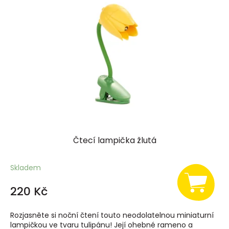
i
s
p
r
o
d
u
k
t
ů
Čtecí lampička žlutá
Skladem
220 Kč
Rozjasněte si noční čtení touto neodolatelnou miniaturní
lampičkou ve tvaru tulipánu! Její ohebné rameno a