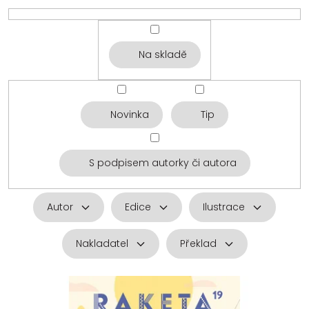
Na skladě
Novinka
Tip
S podpisem autorky či autora
Autor
Edice
Ilustrace
Nakladatel
Překlad
V
ý
p