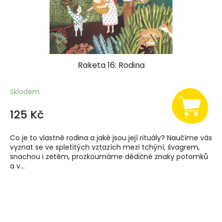
Raketa 16: Rodina
Skladem
125 Kč
Co je to vlastně rodina a jaké jsou její rituály? Naučíme vás
vyznat se ve spletitých vztazích mezi tchýní, švagrem,
snachou i zetěm, prozkoumáme dědičné znaky potomků
a v...