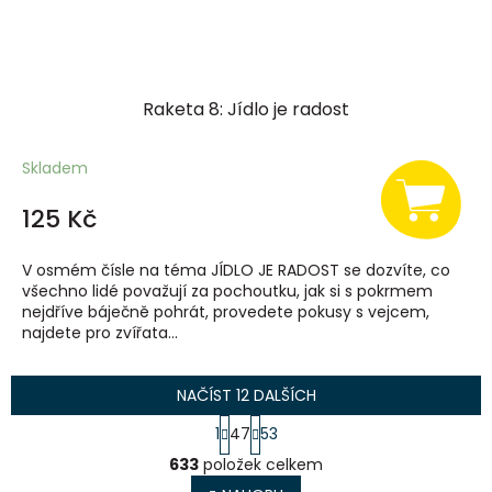
Raketa 8: Jídlo je radost
Skladem
125 Kč
V osmém čísle na téma JÍDLO JE RADOST se dozvíte, co
všechno lidé považují za pochoutku, jak si s pokrmem
nejdříve báječně pohrát, provedete pokusy s vejcem,
najdete pro zvířata...
NAČÍST 12 DALŠÍCH
S
1
47
53
t
O
r
633
položek celkem
v
á