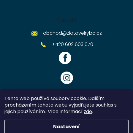
Kontakt
obchod
@
zlatavelryba.cz
+420 602 603 670
Tento web používá soubory cookie. Dalším
procházením tohoto webu vyjadřujete souhlas s
jejich používáním.. Více informací
zde
.
Vytvořil Shoptet
Nastavení