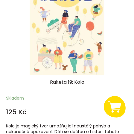
i
s
p
r
o
d
u
k
t
ů
Raketa 19: Kolo
Skladem
125 Kč
Kolo je magický tvar umožňující neustálý pohyb a
nekonečné opakování. Děti se dočtou o historii tohoto