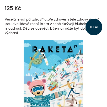
125 Kč
Veselá mysl, půl zdraví“ a „Ve zdravém těle zdravý duch“
jsou dvě lidová rčení, která v sobě skrývají hlubokou
DETAIL
moudrost. Děti se dozvědí, k čemu může být dobré
kýchání,...