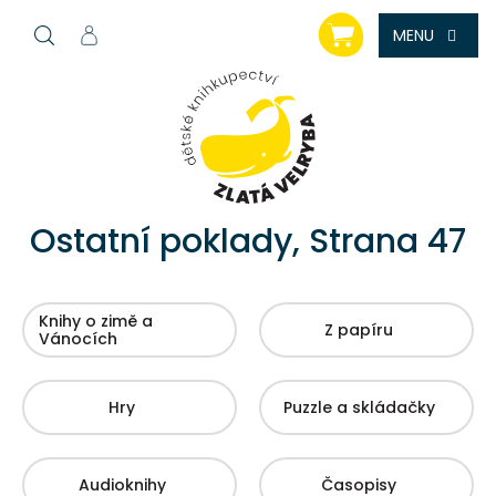
Přejít
NÁKUPNÍ
na
KOŠÍK
obsah
Ostatní poklady
, Strana 47
Knihy o zimě a
Z papíru
Vánocích
Hry
Puzzle a skládačky
Audioknihy
Časopisy