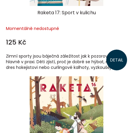
Raketa 17: Sport v kulichu
Momentálně nedostupné
125 Kč
Zimní sporty jsou báječná záležitost jak k pozorování, tak
DETAIL
hlavně v praxi. Děti zjistí, proč je dobré se hýbat, navrhnou
dres hokejistovi nebo curlingové kalhoty, vyzkoušejí...