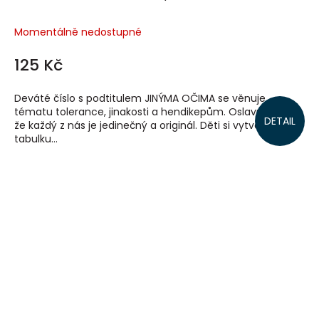
Momentálně nedostupné
125 Kč
Deváté číslo s podtitulem JINÝMA OČIMA se věnuje
tématu tolerance, jinakosti a hendikepům. Oslavuje fakt,
DETAIL
že každý z nás je jedinečný a originál. Děti si vytvoří
tabulku...