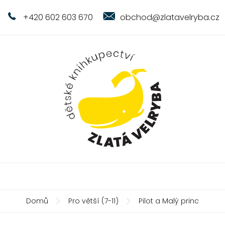
+420 602 603 670
obchod@zlatavelryba.cz
Domů
Pro větší (7-11)
Pilot a Malý princ