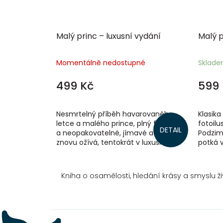
Malý princ – luxusní vydání
Malý p
Momentálně nedostupné
Sklad
499 Kč
599 
Nesmrtelný příběh havarovaného
Klasika
letce a malého prince, plný fantazie
fotoilu
DETAIL
a neopakovatelné, jímavé atmosféry,
Podzim
znovu ožívá, tentokrát v luxusním
potká v
vydání a v novém překladu Jiřího...
netuší
přinese.
Kniha o osamělosti, hledání krásy a smyslu ži