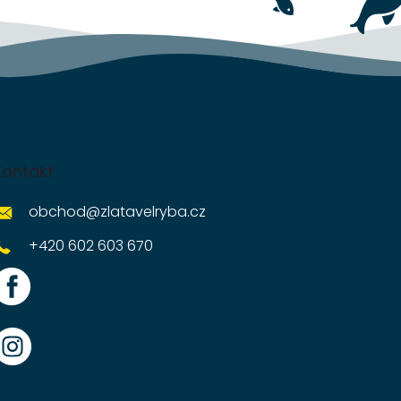
Kontakt
obchod
@
zlatavelryba.cz
+420 602 603 670