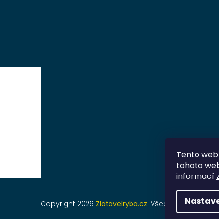
Tento web 
tohoto webu
informací
Nastave
Copyright 2026
Zlatavelryba.cz
. Všechna práva vyh