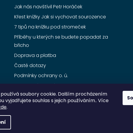
Jak nás navštívil Petr Horáček
Křest knížky Jak si vychovat sourozence
7 tipů na knížku pod stromeček
Příběhy u kterých se budete popadat za
břicho
Doprava a platba
Časté dotazy
Podmínky ochrany o. ú.
Obchodní podmínky
používá soubory cookie. Dalším procházením
S
 vyjadřujete souhlas s jejich používáním.. Více
zde
.
ní
razena.