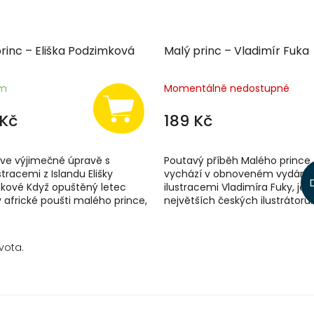
rinc – Eliška Podzimková
Malý princ – Vladimír Fuka
em
Momentálně nedostupné
Kč
189 Kč
 ve výjimečné úpravě s
Poutavý příběh Malého prince
stracemi z Islandu Elišky
vychází v obnoveném vydání 
kové Když opuštěný letec
ilustracemi Vladimíra Fuky, je
 africké poušti malého prince,
největších českých ilustrátorů.
, co všechno mu setkání
chlapec se zlatými vlasy vás ok
...
Od...
vota.