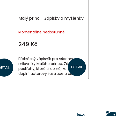
Malý princ – Zápisky a myšlenky
Momentálně nedostupné
249 Kč
Překrásný zápisník pro všechny
milovníky Malého prince. Zápisky a
s
DETAIL
DETAIL
postřehy, které si do něj zanesete,
dnoho z
doplní autorovy ilustrace a citáty z
 Malý
knížky. Může posloužit jako
ouzlí.
každodenní...