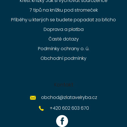
Křest knížky Jak si vychovat sourozence
7 tipů na knížku pod stromeček
Příběhy u kterých se budete popadat za břicho
Doprava a platba
Časté dotazy
Podmínky ochrany o. ú.
Obchodní podmínky
Kontakt
obchod
@
zlatavelryba.cz
+420 602 603 670