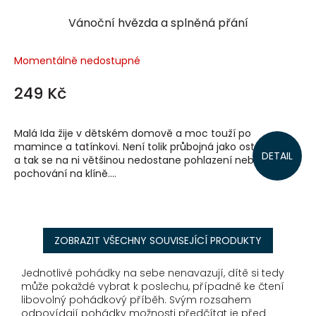
Vánoční hvězda a splněná přání
Momentálně nedostupné
249 Kč
Malá Ida žije v dětském domově a moc touží po
mamince a tatínkovi. Není tolik průbojná jako ostatní děti,
DETAIL
a tak se na ni většinou nedostane pohlazení nebo
pochování na klíně....
ZOBRAZIT VŠECHNY SOUVISEJÍCÍ PRODUKTY
Jednotlivé pohádky na sebe nenavazují, dítě si tedy
může pokaždé vybrat k poslechu, případně ke čtení
libovolný pohádkový příběh. Svým rozsahem
odpovídají pohádky možnosti předčítat je před