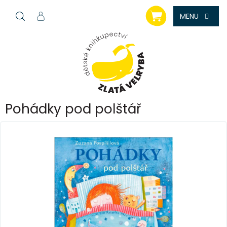
Přejít
NÁKUPNÍ
na
KOŠÍK
obsah
Pohádky pod polštář