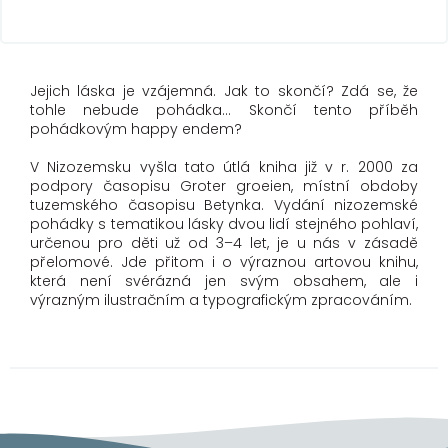
Jejich láska je vzájemná. Jak to skončí? Zdá se, že
tohle nebude pohádka… Skončí tento příběh
pohádkovým happy endem?
V Nizozemsku vyšla tato útlá kniha již v r. 2000 za
podpory časopisu Groter groeien, místní obdoby
tuzemského časopisu Betynka. Vydání nizozemské
pohádky s tematikou lásky dvou lidí stejného pohlaví,
určenou pro děti už od 3–4 let, je u nás v zásadě
přelomové. Jde přitom i o výraznou artovou knihu,
která není svérázná jen svým obsahem, ale i
výrazným ilustračním a typografickým zpracováním.