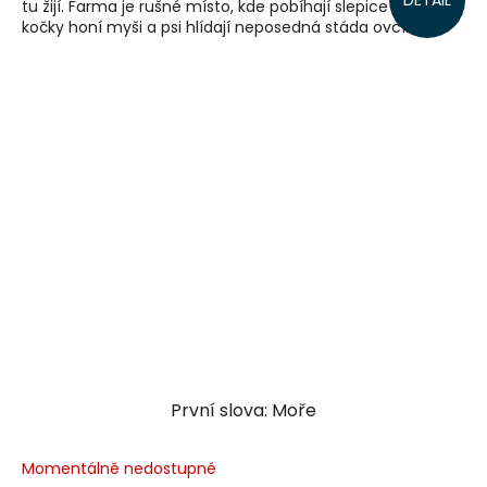
DETAIL
tu žijí. Farma je rušné místo, kde pobíhají slepice a kuřata,
kočky honí myši a psi hlídají neposedná stáda ovcí....
První slova: Moře
Momentálně nedostupné