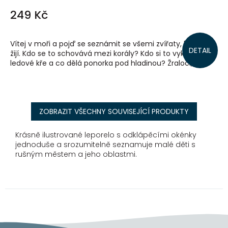
249 Kč
Vítej v moři a pojď se seznámit se všemi zvířaty, která tu
DETAIL
žijí. Kdo se to schovává mezi korály? Kdo si to vykračuje na
ledové kře a co dělá ponorka pod hladinou? Žraloci,...
ZOBRAZIT VŠECHNY SOUVISEJÍCÍ PRODUKTY
Krásně ilustrované leporelo s odklápěcími okénky
jednoduše a srozumitelně seznamuje malé děti s
rušným městem a jeho oblastmi.