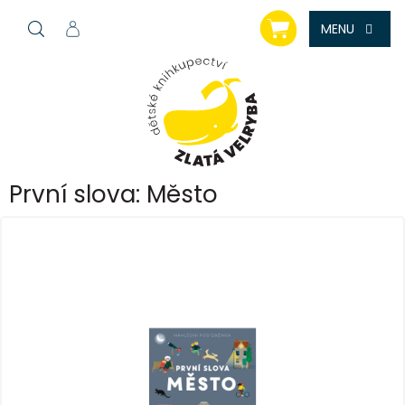
Přejít
NÁKUPNÍ
na
KOŠÍK
obsah
První slova: Město