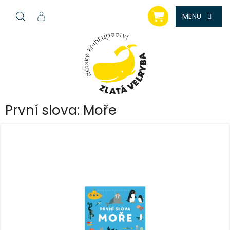
Přejít
NÁKUPNÍ
na
KOŠÍK
obsah
První slova: Moře