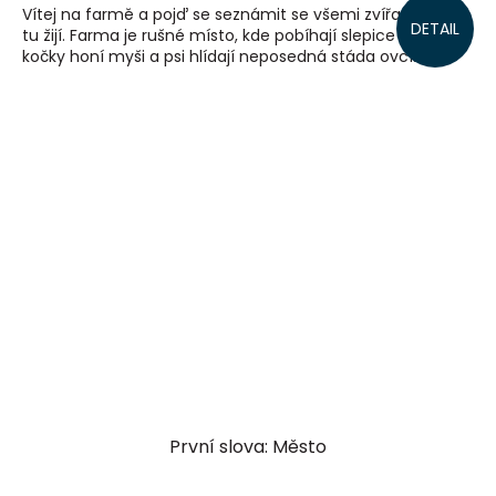
Vítej na farmě a pojď se seznámit se všemi zvířaty, která
DETAIL
tu žijí. Farma je rušné místo, kde pobíhají slepice a kuřata,
kočky honí myši a psi hlídají neposedná stáda ovcí....
První slova: Město