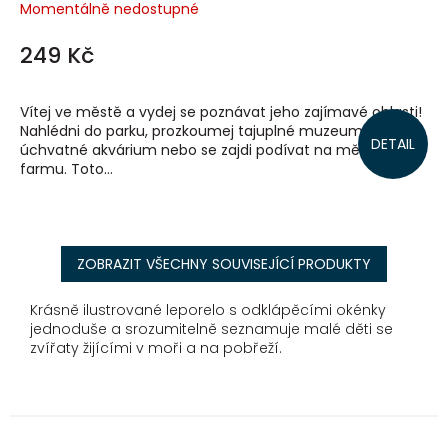
Momentálně nedostupné
249 Kč
Vítej ve městě a vydej se poznávat jeho zajímavé oblasti!
Nahlédni do parku, prozkoumej tajuplné muzeum a
DETAIL
úchvatné akvárium nebo se zajdi podívat na městskou
farmu. Toto...
ZOBRAZIT VŠECHNY SOUVISEJÍCÍ PRODUKTY
Krásně ilustrované leporelo s odklápěcími okénky
jednoduše a srozumitelně seznamuje malé děti se
zvířaty žijícími v moři a na pobřeží.