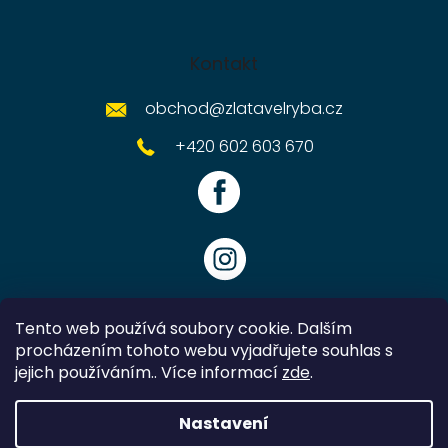
Kontakt
obchod
@
zlatavelryba.cz
+420 602 603 670
Tento web používá soubory cookie. Dalším
procházením tohoto webu vyjadřujete souhlas s
jejich používáním.. Více informací
zde
.
Vytvořil Shoptet
Nastavení