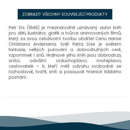
ZOBRAZIT VŠECHNY SOUVISEJÍCÍ PRODUKTY
Petr Sís (1949) je mezinárodně uznávaný autor knih
pro děti, ilustrátor, grafik a tvůrce animovaných filmů,
který za svou celoživotní tvorbu obdržel Cenu Hanse
Christiana Andersena. Svět Petra Síse je světem
fantazie, velkých putování a dobrodružných cest,
vzpomínek i snů. Hrdinové jeho knih jsou dobrodruzi,
snílci, odvážní vzduchoplavci, mořeplavci,
cestovatelé – ti, kteří měli odvahu svobodně se
rozhodovat, tvořit, snít a posouvat hranice lidského
poznání.