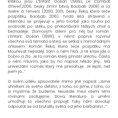
kritikou jsou L’Enfant Océan (1999), Le Combat
d’hiver(2006, česky Zimní bitva, Baobab 2008) a La
rivière à l’envers (2000, 2001, česky Řeka, která teče
pozpátku, Baobab 2016). Tvrdá léta strávená v
internátu se projevují v jeho tvorbě jako touha po
svobodě, po útěku, po překonávání těžkých chvil a
beznaděje. Zlomovým dílem pro něj byl román
L’Enfant Océan (1999), v němž poprvé rozvinul
všechna svá témata a který se setkal s mimořádným
ohlasem. Román Řeka, která teče pozpátku má
Mourlevat nejraději. Sám o něm říká: „V té knize jde o
Dobro a Zlo. Je to román, který přináší útěchu. Často
o něm mluvím, jako by ho napsal někdo jiný… Má
univerzální rozměr, který mě přesahuje. Je lepší, než
jsem já…“
O svém údělu spisovatele mimo jiné napsal: „Jsme
uhněteni ze svého dětství, z toho, co jsme, z toho, co
si myslíme, že budeme. Neustále mezi všemi těmi
rovinami oscilujeme. Slova, literatura a umění
umožňují to všechno propojit. Taky nám dovolují
odpoutat se od brutality světa, od jeho barbarství…“