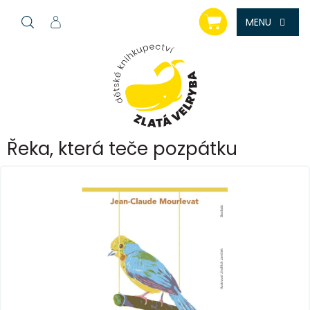
Přejít
NÁKUPNÍ
na
KOŠÍK
obsah
Řeka, která teče pozpátku