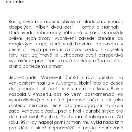
co zatím...
Kniha, která má úžasné ohlasy u mladších čtenářů i
dospělých. Příběh dvou dětí - Tomka a Hannah -
které svede dohromady náhodné setkání, jež navždy
ovlivní jejich životy. Vyprávění zavede
čtenáře do
magických krajin, které stojí hlavním postavám v
cestě při jejich putování za živou vodou z kouzelné
řeky Kžar. Zajímavě je uchopena dvojí perspektiva
vyprávění - první čast je celá pohledem Tomka, část
druhá pohledem Hannah.
Jean-Claude Mourlevat (1952) strávil dětství na
venkovském statku v Auvergne, školní léta od deseti
do osmnácti let prožil v internátu na lyceu Blaise
Pascala v Ambertu, což ho velmi poznamenalo. Po
vysokoškolských studiích pracoval několik let jako
profesor němčiny. Ještě jako pedagog se na škole
začal věnovat divadlu, psal a hrál klaunské skeče pro
děti, režíroval Brechta, Cocteaua, Shakespeara. Od
roku 1997, kdy napsal první román, mu vyšla řada knih
pro děti, z nichž nejznámější a nejvíc oceňované