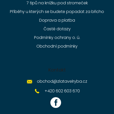
7 tipů na knížku pod stromeček
Příběhy u kterých se budete popadat za břicho
Doprava a platba
Časté dotazy
Podmínky ochrany o. ú.
Obchodní podmínky
Kontakt
obchod
@
zlatavelryba.cz
+420 602 603 670