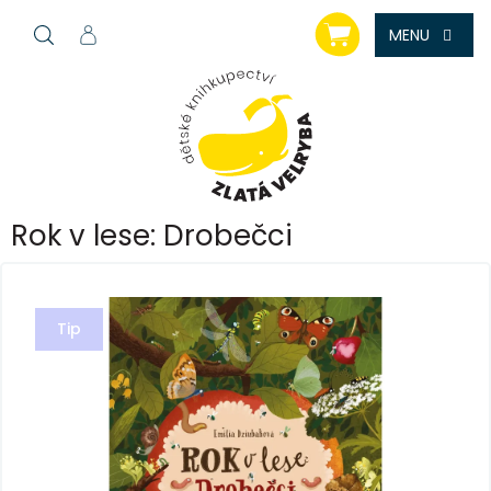
Přejít
NÁKUPNÍ
na
KOŠÍK
obsah
Rok v lese: Drobečci
Tip