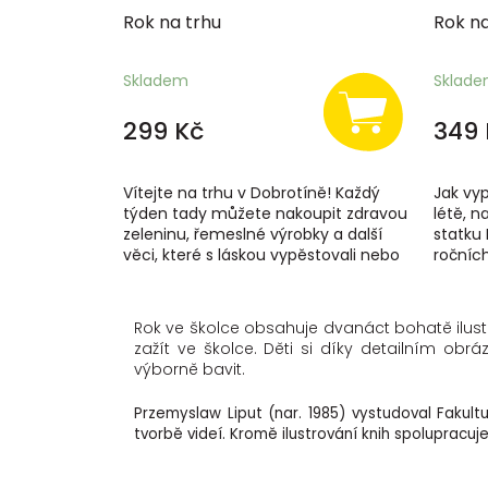
Rok na trhu
Rok n
Skladem
Sklad
299 Kč
349 
Vítejte na trhu v Dobrotíně! Každý
Jak vyp
týden tady můžete nakoupit zdravou
létě, n
zeleninu, řemeslné výrobky a další
statku 
věci, které s láskou vypěstovali nebo
ročníc
vyrobili...
Josef p
Rok ve školce
obsahuje dvanáct bohatě ilust
zažít ve školce. Děti si díky detailním ob
výborně bavit.
Przemyslaw Liput (nar. 1985) vystudoval Fakult
tvorbě videí. Kromě ilustrování knih spolupracuj