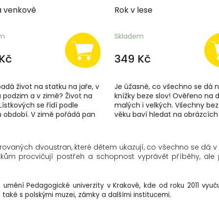
a venkově
Rok v lese
em
Skladem
Kč
349 Kč
adá život na statku na jaře, v
Je úžasné, co všechno se dá n
a podzim a v zimě? Život na
knížky beze slov! Ověřeno na 
Lístkových se řídí podle
malých i velkých. Všechny bez 
h období. V zimě pořádá pan
věku baví hledat na obrázcích
ro hosty z města vyjížďky...
příběhy jednotlivých zvířátek a.
rovaných dvoustran, které dětem ukazují, co všechno se dá v 
rázkům procvičují postřeh a schopnost vyprávět příběhy, al
u umění Pedagogické univerzity v Krakově, kde od roku 2011 vyuč
e také s polskými muzei, zámky a dalšími institucemi.