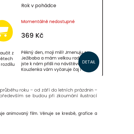
Rok v pohádce
Momentálně nedostupné
369 Kč
Pěkný den, moji milí! Jmenuju se
aučit z
Ježibaba a mám velkou radost, že
dětech
DETAIL
jste k nám přišli na návštěvu.
rozdílu
Kouzlenka vám vyčaruje čaj i
výtečnou bramboračku. A určitě si
..
nenechte ujít ani...
průběhu roku – od září do letních prázdnin –
e především se budou při zkoumání ilustrací
uje animovaný film. Věnuje se kresbě, grafice a