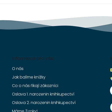
Informace pro vás
O nás
Jak balíme knížky
Co o nás říkají zákazníci
Oslava 1. narozenin knihkupectví
Oslava 2. narozenin knihkupectví
Máme 3 roky!