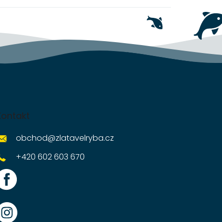
Kontakt
obchod
@
zlatavelryba.cz
+420 602 603 670