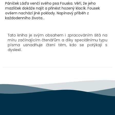
Páníček Láďa venčí svého psa Fouska. Věří, že jeho
mazlíček dokáže najít a přinést hozený klacík. Fousek
ovšem nachází jiné poklady. Napínavý příběh z
každodenního života...
Tato kniha je svým obsahem i zpracováním šitá na
míru začínajícím čtenářům a díky speciálnímu typu
písma usnadňuje čtení těm, kdo se potýkají s
dyslexií.
Z
á
p