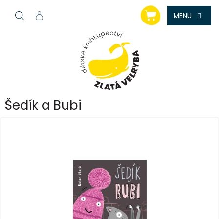
Přejít
NÁKUPNÍ
na
KOŠÍK
obsah
Šedík a Bubi