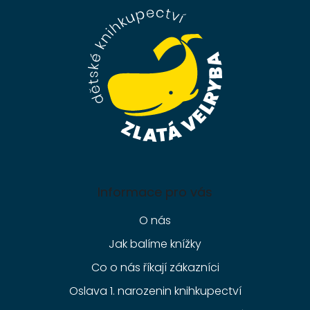
a
t
í
Informace pro vás
O nás
Jak balíme knížky
Co o nás říkají zákazníci
Oslava 1. narozenin knihkupectví