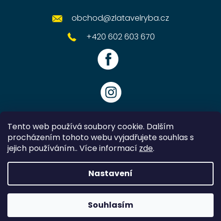
obchod
@
zlatavelryba.cz
+420 602 603 670
Tento web používá soubory cookie. Dalším
procházením tohoto webu vyjadřujete souhlas s
jejich používáním.. Více informací
zde
.
Vytvořil Shoptet
Nastavení
Copyright 2026
Zlatavelryba.cz
. Všechna práva vyhrazena.
Souhlasím