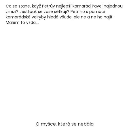
Co se stane, když Petrův nejlepší kamarád Pavel najednou
zmizí? Jestlipak se zase setkají? Petr ho s pomocí
kamarádské velryby hledá všude, ale ne a ne ho najít.
Málem to vzdá,...
O myšce, která se nebála