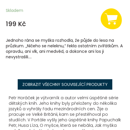
Skladem
199 Kč
Jednoho rána se myška rozhodla, že půjde do lesa na
průzkum. „Ničeho se neleknu,“ řekla ostatním zvířátkům. A
opravdu, ani vlk, ani medvěd, a dokonce ani los ji
nevystrašili....
ZOBRAZIT VŠECHNY SOUVISEJÍCÍ PRODUKTY
Petr Horáček je výtvarník a autor velmi úspěšné série
dětských knih. Jeho knihy byly přeloženy do několika
jazyků a vyhrály řadu mezinárodních cen. Žije a
pracuje ve Velké Británii, kam se přestěhoval po
studiích. V Portále vyšly jeho úspěšné knihy Papuchalk
Petr, Husa Líza, O myšce, která se nebála, Jak myška