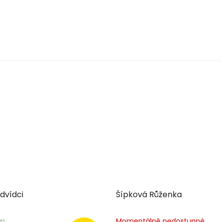
dvídci
Šípková Růženka
em
Momentálně nedostupné