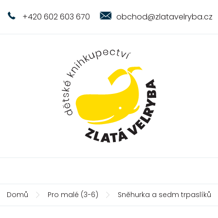
+420 602 603 670
obchod@zlatavelryba.cz
Domů
Pro malé (3-6)
Sněhurka a sedm trpaslíků