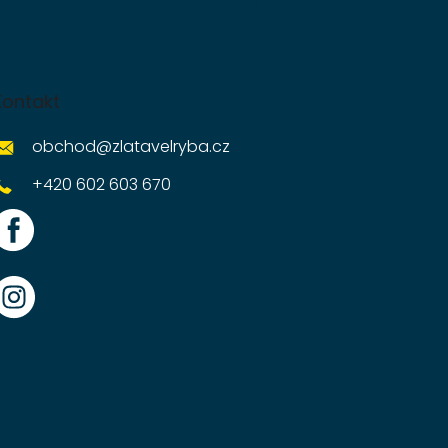
Kontakt
obchod
@
zlatavelryba.cz
+420 602 603 670