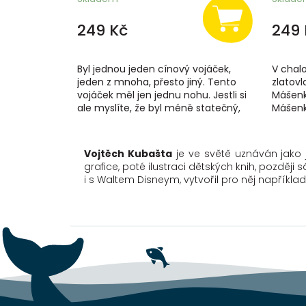
249 Kč
249 
Byl jednou jeden cínový vojáček,
V chalo
jeden z mnoha, přesto jiný. Tento
zlatovl
vojáček měl jen jednu nohu. Jestli si
Mášenka
ale myslíte, že byl méně statečný,
Mášenk
tak to se mýlíte. Právě naopak....
se do n
Vojtěch Kubašta
je ve světě uznáván jako j
grafice, poté ilustraci dětských knih, pozděj
i s Waltem Disneym, vytvořil pro něj napříkl