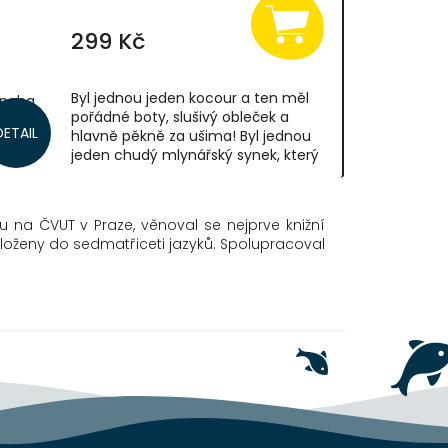
299 Kč
Byl jednou jeden kocour a ten měl
mnoha
pořádné boty, slušivý obleček a
král s
DETAIL
hlavně pěkně za ušima! Byl jednou
jeden chudý mlynářský synek, který
toho podivného kocoura zdědil. A jak
sne,“...
to...
u na ČVUT v Praze, věnoval se nejprve knižní
řeloženy do sedmatřiceti jazyků. Spolupracoval