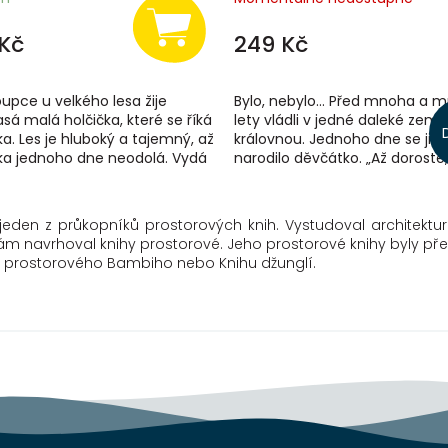
Kč
249 Kč
upce u velkého lesa žije
Bylo, nebylo… Před mnoha a 
asá malá holčička, které se říká
lety vládli v jedné daleké zemi 
. Les je hluboký a tajemný, až
královnou. Jednoho dne se jim
a jednoho dne neodolá. Vydá
narodilo děvčátko. „Až doroste,
ěj na vlastní pěst a...
píchne se o vřeteno a navěky u
eden z průkopníků prostorových knih. Vystudoval architektur
i sám navrhoval knihy prostorové. Jeho prostorové knihy byly p
ad prostorového Bambiho nebo Knihu džunglí.