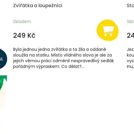
Zvířátka a loupežníci
Sto
Skladem
Sk
249 Kč
2
u
Byla jednou jedna zvířátka a ta žila a oddaně
Jes
me
sloužila na statku. Místo vlídného slova je ale za
kou
IL
jejich věrnou práci odměnil nespravedlivý sedlák
vys
pořádným výpraskem. Co dělat?...
Inu