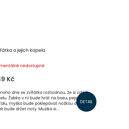
řátka a jejich kapela
mentálně nedostupné
49 Kč
noho dne se zvířátka rozhodnou, že si založí
elu. Žabka v ní bude hrát na basu, pejsek na
DETAIL
ťalu, myška bude poklepávat nožkou do rytmu a
ek bude držet noty. Muzika si...