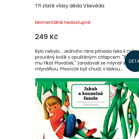
Tři zlaté vlasy děda Vševěda
Momentálně nedostupné
249 Kč
Bylo nebylo… Jednoho rána přinesla řeka k mlýn
proutěný košík s opuštěným chlapcem. "Bude
DETA
mu říkat Plaváček," zaradovali se mlynář s
mlynářkou. Přestože byli chudí, s láskou...