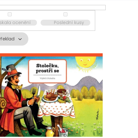
ískala ocenění
Poslední kusy
Překlad