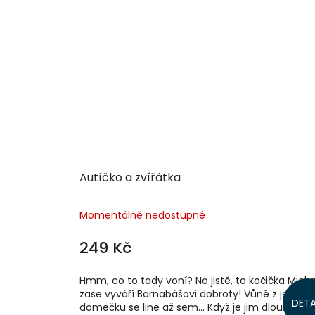
Autíčko a zvířátka
Momentálně nedostupné
249 Kč
Hmm, co to tady voní? No jistě, to kočička Mick
zase vyváří Barnabášovi dobroty! Vůně z jejich
DETA
domečku se line až sem… Když je jim dlouhá chví