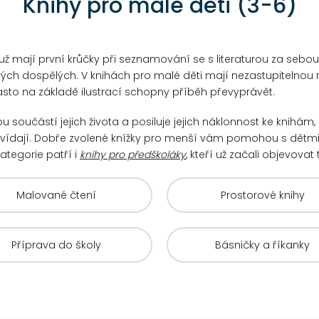
Knihy pro malé děti (3-6)
é už mají první krůčky při seznamování se s literaturou za sebo
svých dospělých.
V knihách pro malé děti mají nezastupitelnou r
asto na základě ilustrací schopny příběh převyprávět.
ou součástí jejich života a posiluje jejich náklonnost ke knihám, 
vídají.
Dobře zvolené knížky pro menší vám pomohou s dětm
ategorie patří i
knihy pro předškoláky
, kteří už začali objevovat
Malované čtení
Prostorové knihy
Příprava do školy
Básničky a říkanky