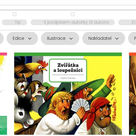
Tip
S podpisem autorky či autora
Z
Edice
Ilustrace
Nakladatel