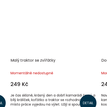
Malý traktor se zvířátky
Do
Momentálně nedostupné
Mo
249 Kč
2
a
Je čas sklizně, krásný den a dobří kamarádi černý a
Nav
bílý králíček, koťátko a traktor se rozhodnou, že si
kam
IL
DETAIL
le,
místo práce vyjedou na výlet. Užijí si spoustu
kos