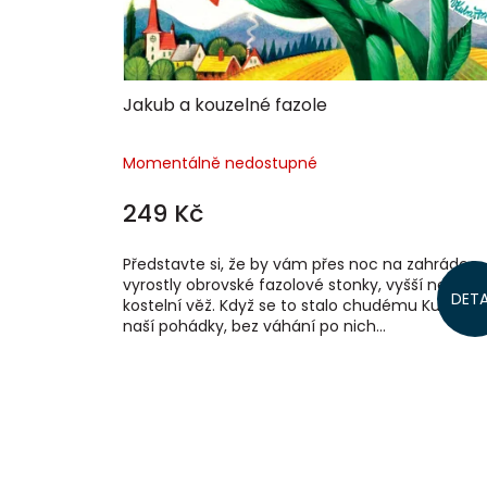
Jakub a kouzelné fazole
Momentálně nedostupné
249 Kč
Představte si, že by vám přes noc na zahrádce
vyrostly obrovské fazolové stonky, vyšší než
DETA
kostelní věž. Když se to stalo chudému Kubovi z
naší pohádky, bez váhání po nich...