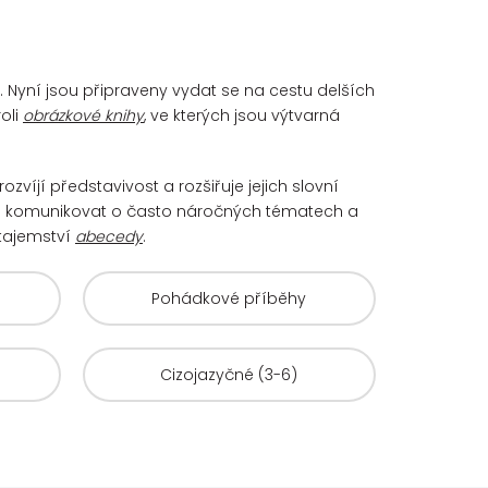
u. Nyní jsou připraveny vydat se na cestu delších
oli
obrázkové knihy
, ve kterých jsou výtvarná
rozvíjí představivost a rozšiřuje jejich slovní
i komunikovat o často náročných tématech a
 tajemství
abecedy
.
Pohádkové příběhy
Cizojazyčné (3-6)