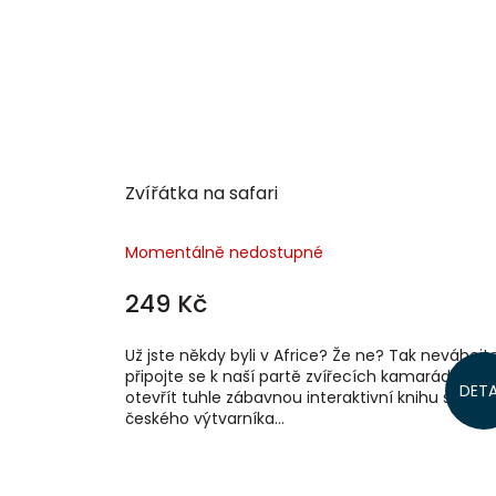
Zvířátka na safari
Momentálně nedostupné
249 Kč
Už jste někdy byli v Africe? Že ne? Tak neváhejt
připojte se k naší partě zvířecích kamarádů! Sta
DETA
otevřít tuhle zábavnou interaktivní knihu slavn
českého výtvarníka...