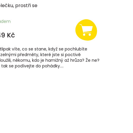
lečku, prostři se
ladem
49 Kč
tlipak víte, co se stane, když se pochlubíte
zelnými předměty, které jste si poctivě
loužili, někomu, kdo je hamižný až hrůza? Že ne?
, tak se podívejte do pohádky....