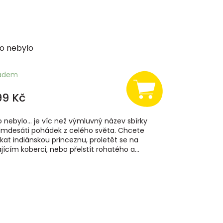
lo nebylo
ladem
99 Kč
o nebylo… je víc než výmluvný název sbírky
mdesáti pohádek z celého světa. Chcete
kat indiánskou princeznu, proletět se na
ajícím koberci, nebo přelstít rohatého a...