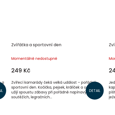
Zvířátka a sportovní den
Zví
Momentálně nedostupné
Mo
249 Kč
2
e a
Zvířecí kamarády čeká velká událost – pořádají
Jed
čí
sportovní den. Kočička, pejsek, králíček a ostatní si
kap
IL
DETAIL
ého
užijí spoustu zábavy při pořádně napínavých
píš
soutěžích, legračních...
jež