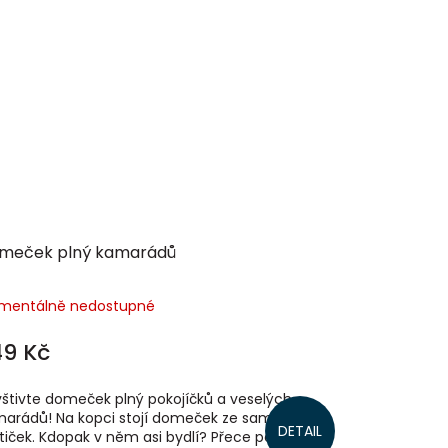
meček plný kamarádů
mentálně nedostupné
49 Kč
štivte domeček plný pokojíčků a veselých
arádů! Na kopci stojí domeček ze samých
DETAIL
tiček. Kdopak v něm asi bydlí? Přece pejsek