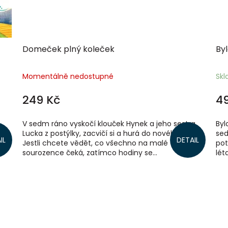
Domeček plný koleček
By
Momentálně nedostupné
Sk
249 Kč
4
V sedm ráno vyskočí klouček Hynek a jeho sestra
Byl
Lucka z postýlky, zacvičí si a hurá do nového dne.
sed
IL
DETAIL
Jestli chcete vědět, co všechno na malé
pot
sourozence čeká, zatímco hodiny se...
lét