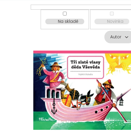
Na skladě
Novinka
Autor
V
ý
p
i
s
p
r
o
d
u
k
t
ů