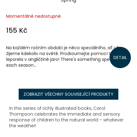
Momentálně nedostupné
155 Kč
Na každém ročním období je něco speciálního, ať už
žijeme kdekoliv na světě. Prozkoumejte pomocí tohoto
DETAIL
leporela v angličtině jaro! There's something special about
each season...
ZOBRAZIT VŠECHNY SOUVISEJÍCÍ PRODUKTY
In this series of richly illustrated books, Carol
Thompson celebrates the immediate and sensory
response of children to the natural world – whatever
the weather!