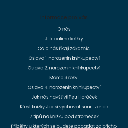
Informace pro vás
O nás
Jak balíme knížky
Co o nás říkají zákazníci
Oslava 1. narozenin knihkupectví
Oslava 2. narozenin knihkupectví
Máme 3 roky!
Oslava 4. narozenin knihkupectví
Jak nás navštívil Petr Horáček
Křest knížky Jak si vychovat sourozence
7 tipů na knížku pod stromeček
Příběhy u kterých se budete popadat za břicho