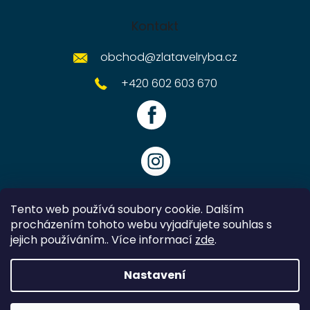
Kontakt
obchod
@
zlatavelryba.cz
+420 602 603 670
Tento web používá soubory cookie. Dalším
procházením tohoto webu vyjadřujete souhlas s
jejich používáním.. Více informací
zde
.
Vytvořil Shoptet
Nastavení