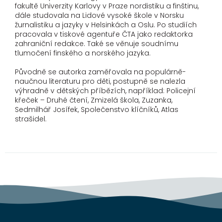
fakultě Univerzity Karlovy v Praze nordistiku a finštinu,
dále studovala na Lidové vysoké škole v Norsku
žurnalistiku a jazyky v Helsinkách a Oslu. Po studiích
pracovala v tiskové agentuře ČTA jako redaktorka
zahraniční redakce. Také se věnuje soudnímu
tlumočení finského a norského jazyka.
Původně se autorka zaměřovala na populárně-
naučnou literaturu pro děti, postupně se nalezla
výhradně v dětských příbězích, například: Policejní
křeček – Druhé čtení, Zmizelá škola, Zuzanka,
Sedmilhář Josífek, Společenstvo klíčníků, Atlas
strašidel.