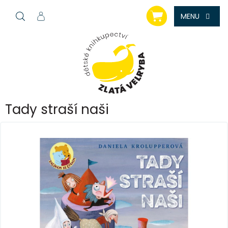
Přejít
NÁKUPNÍ
na
KOŠÍK
obsah
Tady straší naši