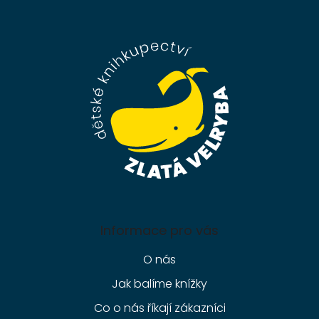
Z
á
p
a
t
í
Informace pro vás
O nás
Jak balíme knížky
Co o nás říkají zákazníci