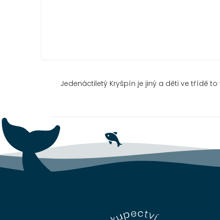
Jedenáctiletý Kryšpín je jiný a děti ve třídě to
Z
á
p
a