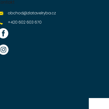
Kontakt
obchod
@
zlatavelryba.cz
+420 602 603 670