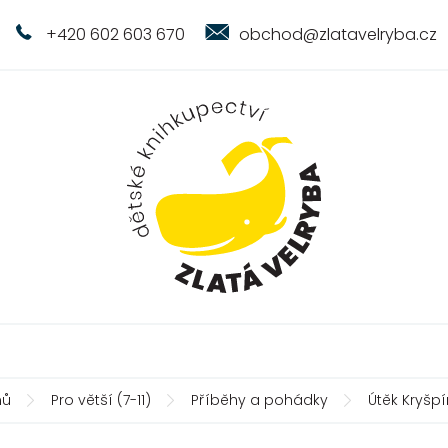
+420 602 603 670
obchod@zlatavelryba.cz
ů
Pro větší (7-11)
Příběhy a pohádky
Útěk Kryšpí