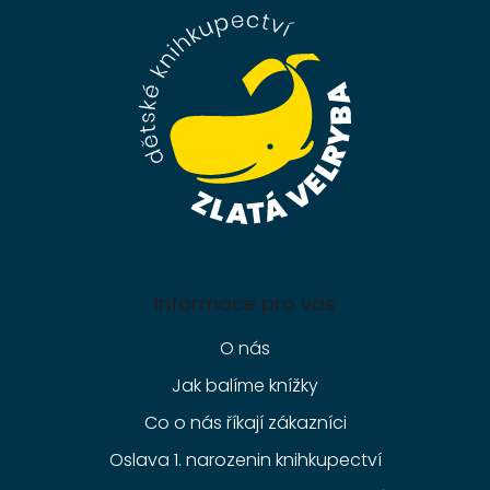
a
t
í
Informace pro vás
O nás
Jak balíme knížky
Co o nás říkají zákazníci
Oslava 1. narozenin knihkupectví