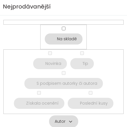
Nejprodávanější
Na skladě
Novinka
Tip
S podpisem autorky či autora
Získala ocenění
Poslední kusy
Autor