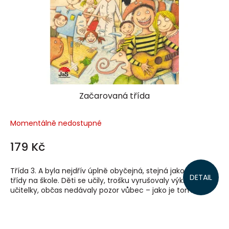
Začarovaná třída
Momentálně nedostupné
179 Kč
Třída 3. A byla nejdřív úplně obyčejná, stejná jako ostatní
DETAIL
třídy na škole. Děti se učily, trošku vyrušovaly výklad paní
učitelky, občas nedávaly pozor vůbec – jako je tomu...