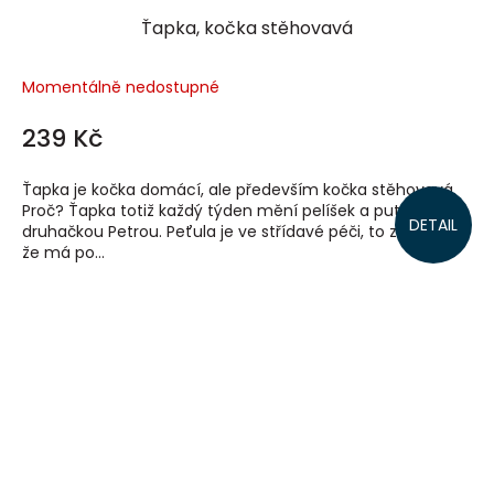
Ťapka, kočka stěhovavá
Momentálně nedostupné
239 Kč
Ťapka je kočka domácí, ale především kočka stěhovavá.
Proč? Ťapka totiž každý týden mění pelíšek a putuje s
DETAIL
druhačkou Petrou. Peťula je ve střídavé péči, to znamená,
že má po...