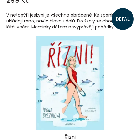
299 Kč
V netopýří jeskyni je všechno obráceně. Ke spánku se tam
DETAIL
ukládají ráno, navíc hlavou dolů. Do školy se chodí, vlastně
létá, večer. Maminky dětem nevyprávějí pohádky, ale...
Řízni