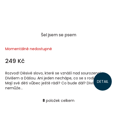
Šel jsem se psem
Momentálně nedostupné
249 Kč
Rozvod! Děsivé slovo, které se vznáší nad sourozenci
Divišem a Dášou. Ani jeden nechápe, co se s rodiči děje.
DETAIL
Mají své děti vůbec ještě rádi? Co bude dál? Diviš už
nemůže...
8
položek celkem
O
v
l