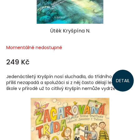
Útěk Kryšpína N.
Momentálně nedostupné
249 Kč
Jedenáctiletý Kryšpín nosí sluchadla, do třídního kolektivu
DETAIL
příliš nezapadá a spolužáci si z něj často dělají legraci. Na
škole v přírodě už to citlivý Kryšpín nemůže vydržet, a...