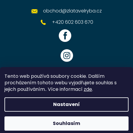
obchod
@
zlatavelryba.cz
+420 602 603 670
Tento web používá soubory cookie. Dalším
procházením tohoto webu vyjadřujete souhlas s
jejich používáním.. Více informací
zde
.
Vytvořil Shoptet
Nastavení
Copyright 2026
Zlatavelryba.cz
. Všechna práva vyhrazena.
Souhlasím