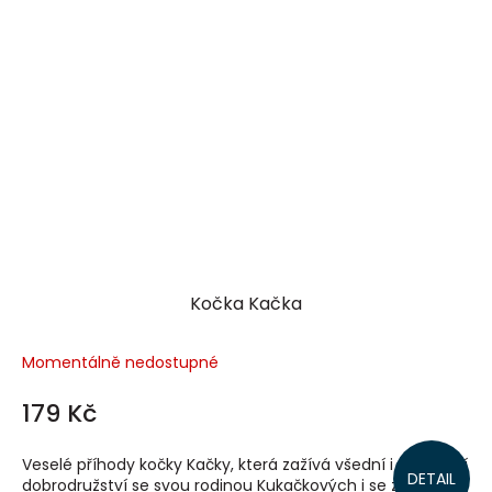
Kočka Kačka
Momentálně nedostupné
179 Kč
Veselé příhody kočky Kačky, která zažívá všední i nevšední
DETAIL
dobrodružství se svou rodinou Kukačkových i se zvířecími