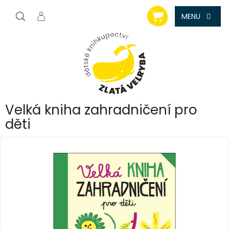
Přejít
NÁKUPNÍ
na
KOŠÍK
obsah
Velká kniha zahradničení pro
děti