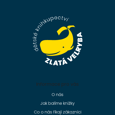
Z
á
p
a
t
í
Informace pro vás
O nás
Jak balíme knížky
Co o nás říkají zákazníci