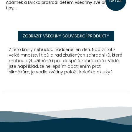
DETAIL
Adámek a Evička prozradí dětem všechny své prověřené
tipy,...
ZOBRAZIT VŠECHNY SOUVISEJÍCÍ PRODUKTY
Z této knihy nebudou nadšené jen děti. Nabízí totiž
velké množství tipů a rad zkušených zahradníků, které
mohou být užitečné i pro dospělé zahrádkáře. Věděli
jste například, že nejlepším opatřením proti
slimákům, je vedle květiny položit kolečko okurky?