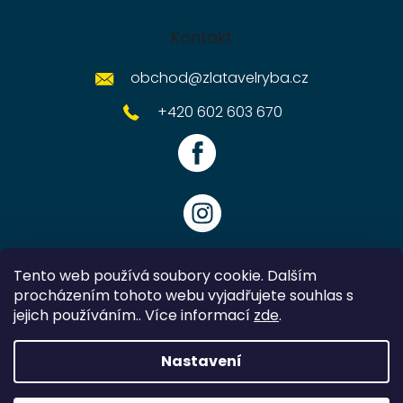
Kontakt
obchod
@
zlatavelryba.cz
+420 602 603 670
Tento web používá soubory cookie. Dalším
procházením tohoto webu vyjadřujete souhlas s
jejich používáním.. Více informací
zde
.
Vytvořil Shoptet
Nastavení