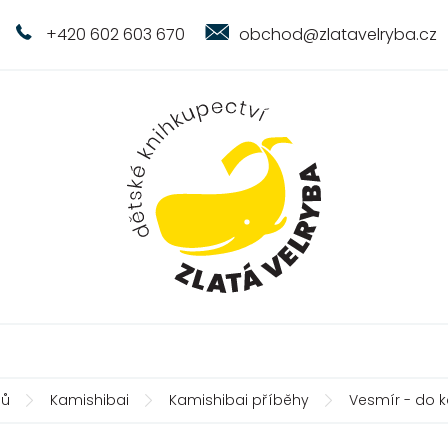
+420 602 603 670
obchod@zlatavelryba.cz
ů
Kamishibai
Kamishibai příběhy
Vesmír - do 