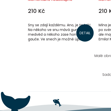
210 Kč
210 
Sny se zdají každému. Ano, je to tak!
Mína je
Na někoho ve snu mává gumový
po svém
DETAIL
medvěd a někoho zase honí polštář z
ale maj
gauče. Ve snech je možné úplně
Emila! 
všechno. V této knížce jsou sny,...
rodiče v
Malé obrá
Sada