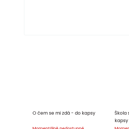
O čem se mi zdá - do kapsy
Škola 
kapsy
Momentálně nedostupné
Momen