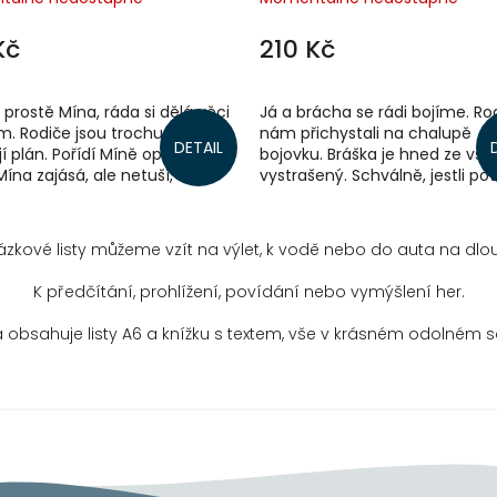
Kč
210 Kč
 prostě Mína, ráda si dělá věci
Já a brácha se rádi bojíme. Ro
. Rodiče jsou trochu zoufalí,
nám přichystali na chalupě
DETAIL
í plán. Pořídí Míně opičáka
bojovku. Bráška je hned ze vše
Mína zajásá, ale netuší, že
vystrašený. Schválně, jestli p
ymysleli, jak...
opravdové strašidlo? Sada...
zkové listy můžeme vzít na výlet, k vodě nebo do auta na dlo
K předčítání, prohlížení, povídání nebo vymýšlení her.
 obsahuje listy A6 a knížku s textem, vše v krásném odolném s