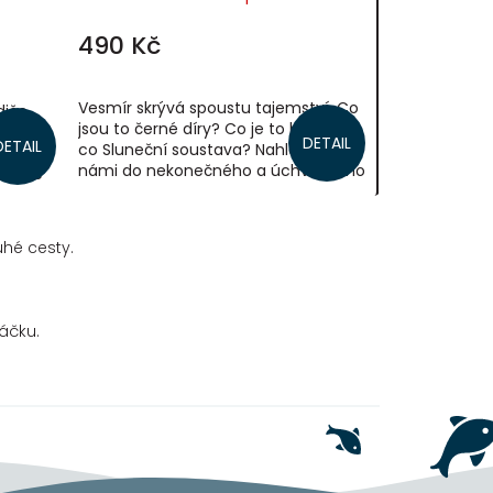
490 Kč
Vesmír skrývá spoustu tajemství. Co
diče
jsou to černé díry? Co je to hvězda a
DETAIL
DETAIL
co Sluneční soustava? Nahlédněte s
ho
námi do nekonečného a úchvatného
otkáme
vesmíru. Až knížku přečtete, budete...
uhé cesty.
áčku.