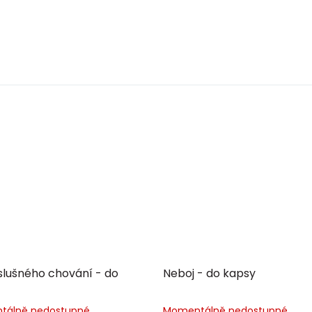
slušného chování - do
Neboj - do kapsy
tálně nedostupné
Momentálně nedostupné