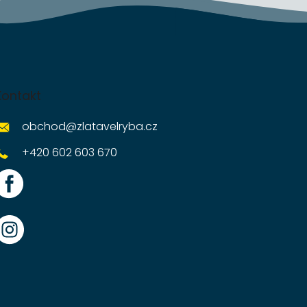
Kontakt
obchod
@
zlatavelryba.cz
+420 602 603 670