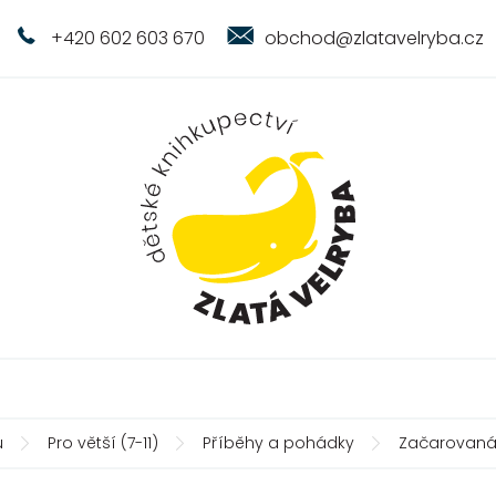
+420 602 603 670
obchod@zlatavelryba.cz
ů
Pro větší (7-11)
Příběhy a pohádky
Začarovaná