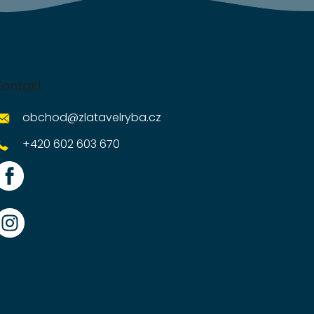
Kontakt
obchod
@
zlatavelryba.cz
+420 602 603 670