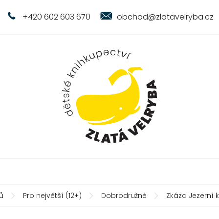
+420 602 603 670
obchod@zlatavelryba.cz
ů
Pro největší (12+)
Dobrodružné
Zkáza Jezerní k