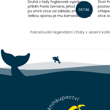
Druhá z řady foglarovek vypráví
Život P
příběh Pavla Zemana, jehož život se
postav
DETAIL
po smrti otce od základu změnil.
chlapec
Velkou oporou je mu kamarád Ludva
otce od
Grygar, se kterým Pavel podniká...
oporou
se kter
Pokračování legendární Chaty v Jezerní kotli
Z
á
p
a
t