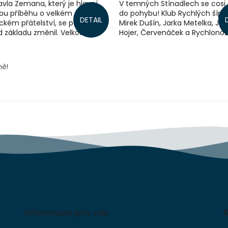
avla Zemana, který je hlavní
V temných Stínadlech se cosi 
ou příběhu o velkém
do pohybu! Klub Rychlých šípů
DETAIL
kém přátelství, se po smrti
Mirek Dušín, Jarka Metelka, Jin
 základu změnil. Velkou
Hojer, Červenáček a Rychlonož
 je mu kamarád Ludva Grygar,
toho nesmí chybět! Když chla
ým...
poznají...
ně!
Informace pro vás