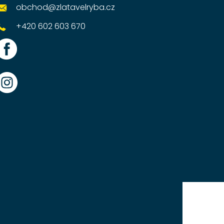
obchod
@
zlatavelryba.cz
+420 602 603 670