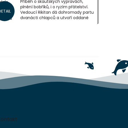
Příběh o skautských výpravách,
dalo
plnění bobříků, i o ryzím přátelství.
 –
DETAIL
Vedoucí Rikitan dá dohromady partu
dra
dvanácti chlapců a utvoří oddané
ka – u
bratrstvo. Každý z nich je jiný, ale...
pci
Kontakt