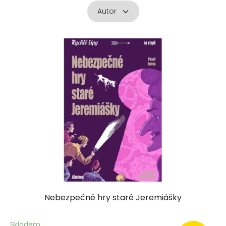
Autor
V
ý
p
i
s
p
r
o
d
u
k
t
ů
Nebezpečné hry staré Jeremiášky
Skladem