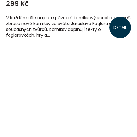
299 Kč
V každém díle najdete původní komiksový seriál a zároveň
zbrusu nové komiksy ze světa Jaroslava Foglara od
DETAIL
současných tvůrců. Komiksy doplňují texty o
foglarovkách, hry a...