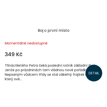
Boj o první místo
Momentálně nedostupné
349 Kč
Třináctiletého Petra čeká poslední ročník základní školy.
Jenže po prázdninách tam vládnou nové pořádky.
DETAIL
Nepsaným vůdcem třídy se stal zákeřný frajírek Ruda,
který své...