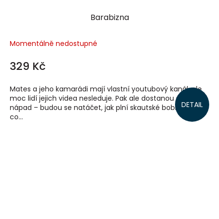
Barabizna
Momentálně nedostupné
329 Kč
Mates a jeho kamarádi mají vlastní youtubový kanál, ale
moc lidí jejich videa nesleduje. Pak ale dostanou skvělý
DETAIL
nápad – budou se natáčet, jak plní skautské bobříky! To,
co...