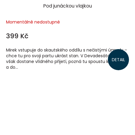
Pod junáckou vlajkou
Momentálně nedostupné
399 Kč
Mirek vstupuje do skautského oddílu s nečistými úmysly –
chce tu pro svoji partu ukrást stan. V Devadesátce se mu
DETAIL
však dostane vlídného přijetí, pozná tu spoustu kamarádů
a do...