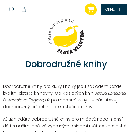
Přejít
NÁKUPNÍ
na
KOŠÍK
obsah
Dobrodružné knihy
Dobrodružné knihy pro kluky i holky jsou základem každé
kvalitní dětské knihovny. Od klasických knih
Jacka Londona
či
Jaroslava Foglara
, až po moderní kusy - u nás si svůj
dobrodružný příběh najde skutečně každý.
Ať už hledáte dobrodružné knihy pro mládež nebo menší
děti, s našimi pečlivě vybranými knihami ručíme za dlouhé