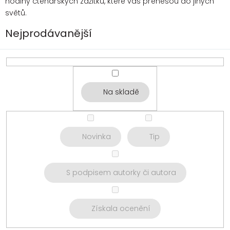
hodiny čtenářských zážitků, které vás přenesou do jiných
světů.
Nejprodávanější
Na skladě
Novinka
Tip
S podpisem autorky či autora
Získala ocenění