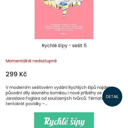
Rychlé šípy - sešit 5
Momentálně nedostupné
299 Kč
V moderním sešitovém vydání Rychlých šípů najdete
původní díly slavného komiksu i nové příběhy ze světa
DETAIL
Jaroslava Foglara od současných tvůrců. Tématem jsou
tentokrát povídky –...