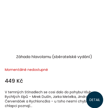
Záhada hlavolamu (sběratelské vydání)
Momentálně nedostupné
449 Kč
V temných Stínadlech se cosi dalo do pohybu! Klub
Rychlých šípů – Mirek Dušín, Jarka Metelka, Jindra Hojer,
DETAIL
Červenáček a Rychlonožka – u toho nesmí chybět! Když
chlapci poznají...