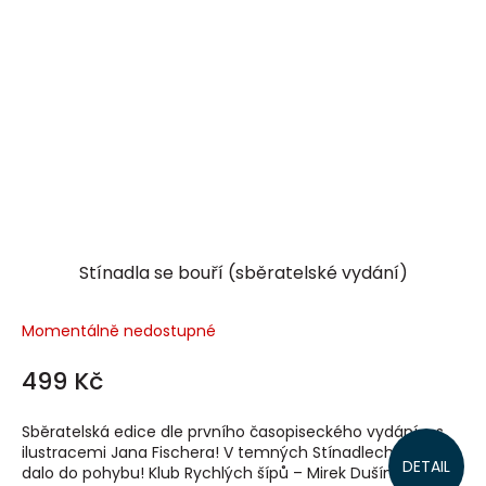
Stínadla se bouří (sběratelské vydání)
Momentálně nedostupné
499 Kč
Sběratelská edice dle prvního časopiseckého vydání – s
ilustracemi Jana Fischera! V temných Stínadlech se cosi
DETAIL
dalo do pohybu! Klub Rychlých šípů – Mirek Dušín, Jarka