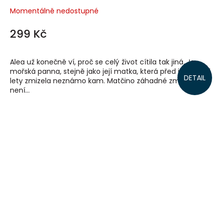
Momentálně nedostupné
299 Kč
Alea už konečně ví, proč se celý život cítila tak jiná. Je
mořská panna, stejně jako její matka, která před jedenácti
DETAIL
lety zmizela neznámo kam. Matčino záhadné zmizení
není...