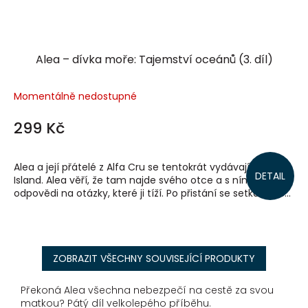
Alea – dívka moře: Tajemství oceánů (3. díl)
Momentálně nedostupné
299 Kč
Alea a její přátelé z Alfa Cru se tentokrát vydávají na
DETAIL
Island. Alea věří, že tam najde svého otce a s ním i
odpovědi na otázky, které ji tíží. Po přistání se setkává se...
ZOBRAZIT VŠECHNY SOUVISEJÍCÍ PRODUKTY
Překoná Alea všechna nebezpečí na cestě za svou
matkou? Pátý díl velkolepého příběhu.