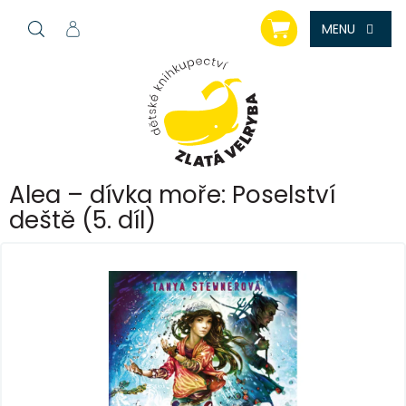
Přejít
NÁKUPNÍ
na
KOŠÍK
obsah
Alea – dívka moře: Poselství
deště (5. díl)