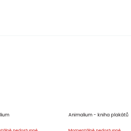
lium
Animalium - kniha plakátů
tálně nedostupné
Momentálně nedostupné