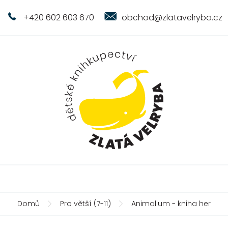
+420 602 603 670
obchod@zlatavelryba.cz
Domů
Pro větší (7-11)
Animalium - kniha her