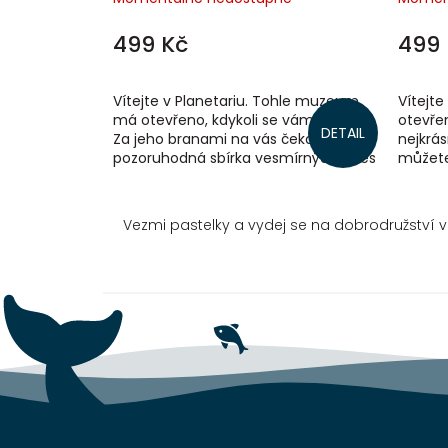
499 Kč
499 
Vítejte v Planetariu. Tohle muzeum
Vítejte
má otevřeno, kdykoli se vám zachce.
otevřen
DETAIL
Za jeho branami na vás čeká
nejkrás
pozoruhodná sbírka vesmírných těles
můžete
od drobných ledových měsíců po
Najdete
obrovité...
Vezmi pastelky a vydej se na dobrodružství v k
Z