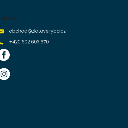
Kontakt
obchod
@
zlatavelryba.cz
+420 602 603 670