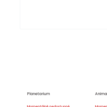
Planetarium
Anima
Momentálně nedostupné
Momen