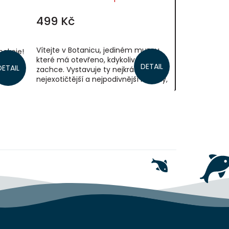
499 Kč
Vítejte v Botanicu, jediném muzeu,
 pokoje!
které má otevřeno, kdykoliv se vám
ých
DETAIL
DETAIL
zachce. Vystavuje ty nejkrásnější,
knihy
nejexotičtější a nejpodivnější rostliny,
které ohromí každého čtenáře....