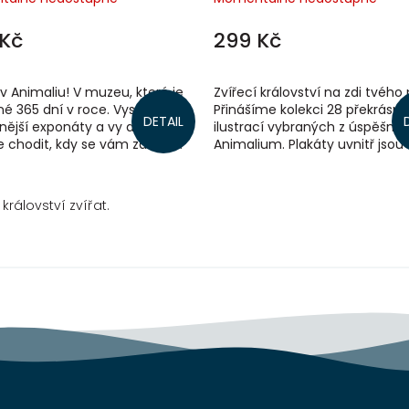
Kč
299 Kč
 v Animaliu! V muzeu, které je
Zvířecí království na zdi tvého
é 365 dní v roce. Vystavuje ty
Přinášíme kolekci 28 překrásn
DETAIL
nější exponáty a vy do něj
ilustrací vybraných z úspěšné 
 chodit, kdy se vám zachce.
Animalium. Plakáty uvnitř jsou
 zde pestrou paletu téměř...
fantastická pocta, kterou říši...
rálovství zvířat.