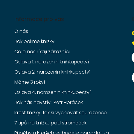
Informace pro vás
O nás
Jak balíme knížky
Co o nás říkají zákazníci
Oslava 1. narozenin knihkupectví
Oslava 2. narozenin knihkupectví
Máme 3 roky!
Oslava 4. narozenin knihkupectví
Jak nás navštívil Petr Horáček
Křest knížky Jak si vychovat sourozence
7 tipů na knížku pod stromeček
Příběhy u kterých se budete popadat za