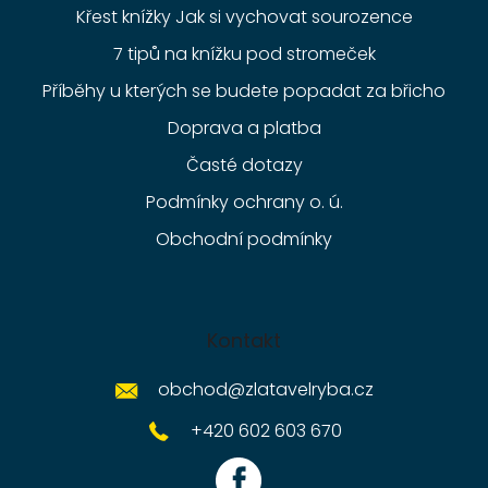
Křest knížky Jak si vychovat sourozence
7 tipů na knížku pod stromeček
Příběhy u kterých se budete popadat za břicho
Doprava a platba
Časté dotazy
Podmínky ochrany o. ú.
Obchodní podmínky
Kontakt
obchod
@
zlatavelryba.cz
+420 602 603 670