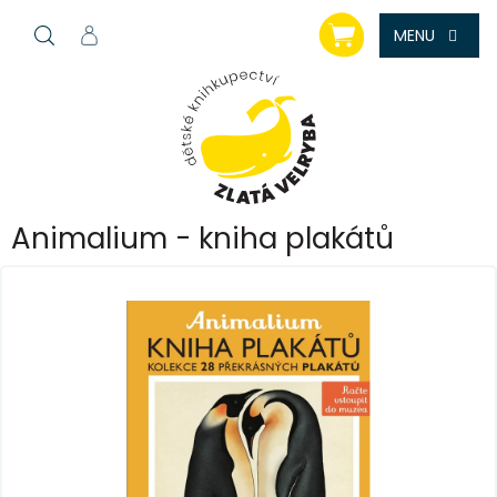
Přejít
NÁKUPNÍ
na
KOŠÍK
obsah
Animalium - kniha plakátů