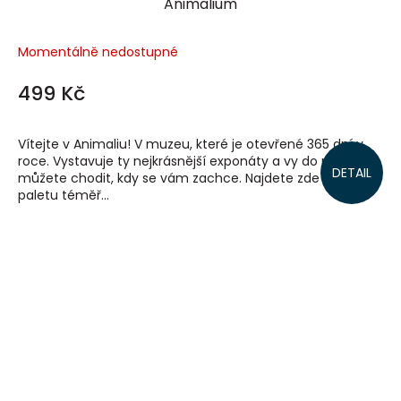
Animalium
Momentálně nedostupné
499 Kč
Vítejte v Animaliu! V muzeu, které je otevřené 365 dní v
roce. Vystavuje ty nejkrásnější exponáty a vy do něj
DETAIL
můžete chodit, kdy se vám zachce. Najdete zde pestrou
paletu téměř...