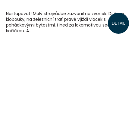
Nastupovat! Malý strojvůdce zazvonil na zvonek. Držte si
klobouky, na železniční trať právě vjíždí vláček s
DETAIL
pohádkovými bytostmi. Hned za lokomotivou sedí pejsek s
kočičkou. A...