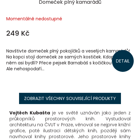
Domeček plný kamarádů
Momentálně nedostupné
249 Kč
Navštivte domeček plný pokojíčků a veselých kamarádů!
Na kopci stojí domeček ze samých kostiček. Kdopak v
DETAIL
něm asi bydlí? Přece pejsek Barnabáš s kočičkou Mickou.
Ale nehospodaří...
ZOBRAZIT VŠECHNY SOUVISEJÍCÍ PRODUKTY
Vojtěch Kubašta
je ve světě uznáván jako jeden z
průkopníků prostorových knih. Vystudoval
architekturu na ČVUT v Praze, věnoval se nejprve knižní
grafice, poté ilustraci dětských knih, později sám
navrhoval knihy prostorové. Jeho prostorové knihy