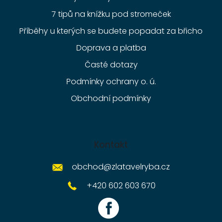
7 tipů na knížku pod stromeček
Příběhy u kterých se budete popadat za břicho
Doprava a platba
Časté dotazy
Podmínky ochrany o. ú.
Obchodní podmínky
Kontakt
obchod
@
zlatavelryba.cz
+420 602 603 670