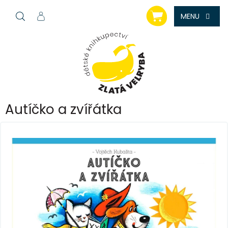
Přejít
NÁKUPNÍ
na
KOŠÍK
obsah
Autíčko a zvířátka