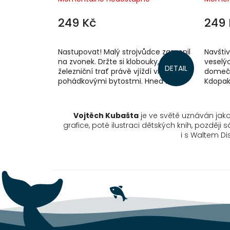
249 Kč
249 
Nastupovat! Malý strojvůdce zazvonil
Navšti
na zvonek. Držte si klobouky, na
veselýc
DETAIL
železniční trať právě vjíždí vláček s
domeče
pohádkovými bytostmi. Hned za
Kdopak
lokomotivou sedí pejsek s kočičkou.
Barnabá
A...
nehospo
Vojtěch Kubašta
je ve světě uznáván jako
grafice, poté ilustraci dětských knih, pozděj
i s Waltem Di