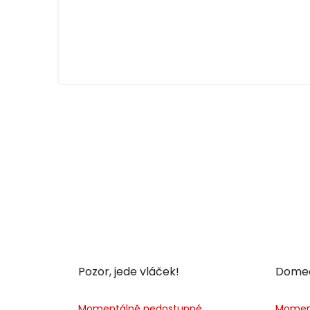
Pozor, jede vláček!
Domeč
Momentálně nedostupné
Momen