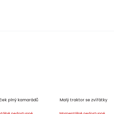
ek plný kamarádů
Malý traktor se zvířátky
tálně nedostupné
Momentálně nedostupné