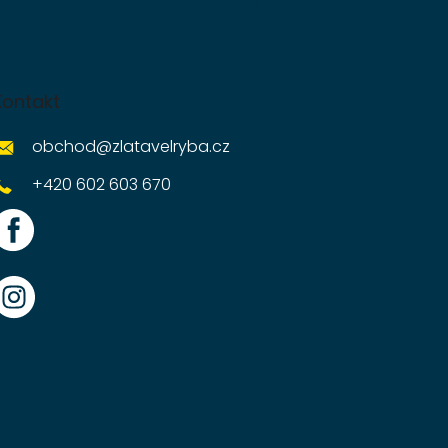
Kontakt
obchod
@
zlatavelryba.cz
+420 602 603 670