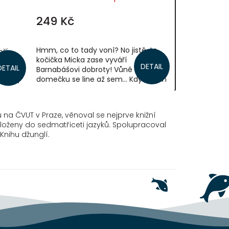
249 Kč
Hmm, co to tady voní? No jistě, to
bří
kočička Micka zase vyváří
DETAIL
DETAIL
Barnabášovi dobroty! Vůně z jejich
 že si
domečku se line až sem… Když je jim
ijí si
dlouhá chvíle, zahrají si divadlo a...
 na ČVUT v Praze, věnoval se nejprve knižní
řeloženy do sedmatřiceti jazyků. Spolupracoval
Knihu džunglí.