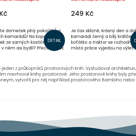
Kč
249 Kč
vte domeček plný pokojíčků a
Je čas sklizně, krásný den a do
h kamarádů! Na kopci stojí
kamarádi černý a bílý králíček,
DETAIL
k ze samých kostiček.
koťátko a traktor se rozhodnou,
 v něm asi bydlí? Přece pejsek
místo práce vyjedou na výlet. Už
š s kočičkou Mickou. Ale
spoustu legrace s veselými...
daří...
 jeden z průkopníků prostorových knih. Vystudoval architekturu
i sám navrhoval knihy prostorové. Jeho prostorové knihy byly p
sneym, vytvořil pro něj například prostorového Bambiho nebo 