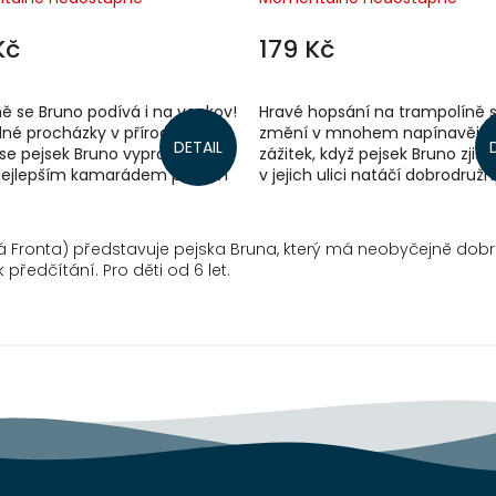
Kč
179 Kč
ě se Bruno podívá i na venkov!
Hravé hopsání na trampolíně 
dné procházky v přírodě, na
změní v mnohem napínavější
DETAIL
se pejsek Bruno vypraví se
zážitek, když pejsek Bruno zjistí
nejlepším kamarádem panem
v jejich ulici natáčí dobrodružn
fuskou, se brzy vyklube
gorilou v hlavní roli. Se svým v
...
dá Fronta) představuje pejska Bruna, který má neobyčejně dobro
předčítání. Pro děti od 6 let.