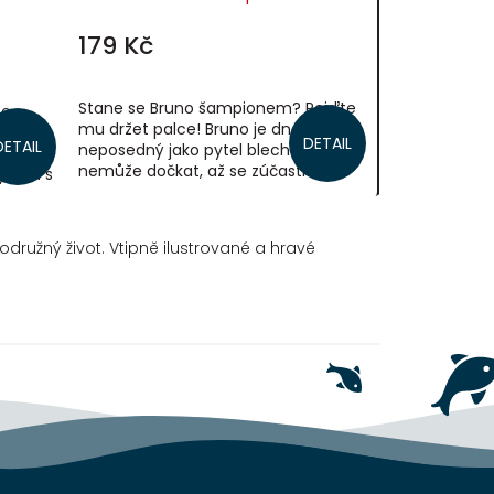
179 Kč
Stane se Bruno šampionem? Pojďte
se
mu držet palce! Bruno je dnes
DETAIL
DETAIL
neposedný jako pytel blech! Už se
, že se
nemůže dočkat, až se zúčastní
ý film s
VELEOBŘÍHO SPORTOVNÍHO DNE. Moc
ěrným...
rád by si odnesl...
družný život. Vtipně ilustrované a hravé