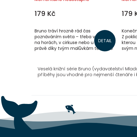
179 Kč
179 
Bruno tráví hrozně rád čas
Konečn
poznáváním světa – třeba ve městě,
Z pokli
DETAIL
na horách, v cirkuse nebo u moře. A
kterou 
právě díky tvým malůvkám teď jeho
svým 
dobrodružství parádně ožijí! Stačí si
Žmolko
vzít do...
náročný
Veselá knižní série Bruno (vydavatelství Mla
příběhy jsou vhodné pro nejmenší čtenáře i k 