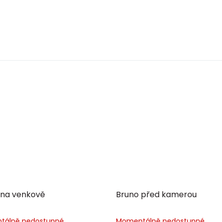
 na venkově
Bruno před kamerou
tálně nedostupné
Momentálně nedostupné