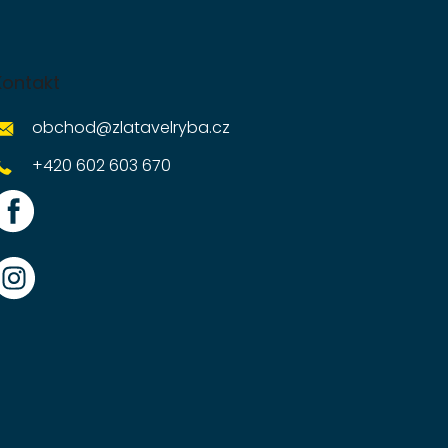
Kontakt
obchod
@
zlatavelryba.cz
+420 602 603 670