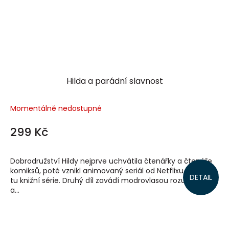
Hilda a parádní slavnost
Momentálně nedostupné
299 Kč
Dobrodružství Hildy nejprve uchvátila čtenářky a čtenáře
komiksů, poté vznikl animovaný seriál od Netflixu a nyní je
DETAIL
tu knižní série. Druhý díl zavádí modrovlasou rozumbradu
a...