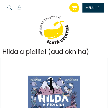
Přejít
NÁKUPNÍ
na
KOŠÍK
obsah
Hilda a pidilidi (audiokniha)