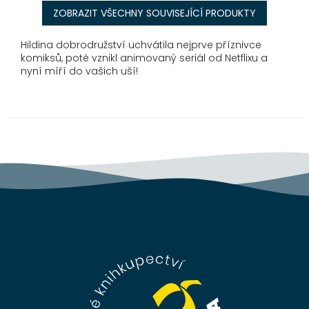
ZOBRAZIT VŠECHNY SOUVISEJÍCÍ PRODUKTY
Hildina dobrodružství uchvátila nejprve příznivce
komiksů, poté vznikl animovaný seriál od Netflixu a
nyní míří do vašich uší!
Z
á
p
a
t
í