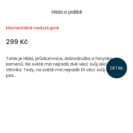
Hilda a pidilidi
Momentálně nedostupné
299 Kč
Tohle je Hilda, průzkumnice, dobrodružka a fanynka
kamenů. Na světě má nejradši dvě věci: svůj skicák a psa
DETAIL
Větvíka. Tedy, na světě má nejradši tři věci: svůj skicák,
psa...