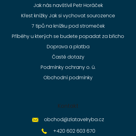
Jak nás navštívil Petr Horáček
Křest knížky Jak si vychovat sourozence
7 tipů na knížku pod stromeček
Příběhy u kterých se budete popadat za břicho
Doprava a platba
Časté dotazy
Podmínky ochrany o. ú.
Obchodní podmínky
Kontakt
obchod
@
zlatavelryba.cz
+420 602 603 670