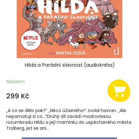
r
o
d
u
k
t
ů
Hilda a Parádní slavnost (audiokniha)
Skladem
299 Kč
„A co se dělo pak?“ „Něco úžasného!“ zvolal havran. „Ale
nepamatuji si co…“Druhý díl zavádí modrovlasou
rozumbradu Hildu a její maminku do uspěchaného města
Trolberg, jež se ani...