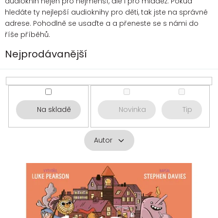
audioknih nejen pro nejmenší, ale i pro mládež. Pokud
hledáte ty nejlepší audioknihy pro děti, tak jste na správné
adrese. Pohodlně se usaďte a a přeneste se s námi do
říše příběhů.
Nejprodávanější
Na skladě
Novinka
Tip
Autor
V
ý
p
i
s
p