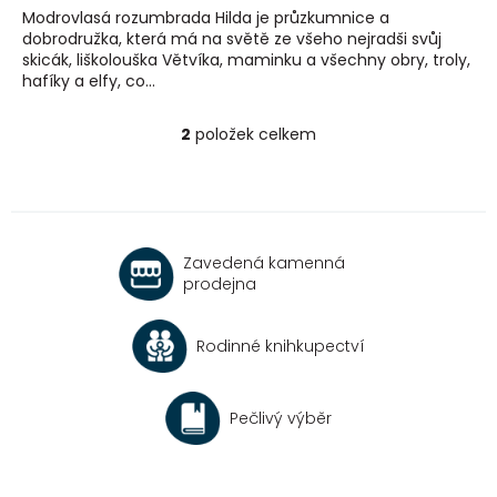
Modrovlasá rozumbrada Hilda je průzkumnice a
dobrodružka, která má na světě ze všeho nejradši svůj
skicák, liškolouška Větvíka, maminku a všechny obry, troly,
hafíky a elfy, co...
2
položek celkem
O
v
l
á
d
a
Zavedená kamenná
c
prodejna
í
p
r
Rodinné knihkupectví
v
k
y
v
Pečlivý výběr
ý
p
i