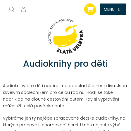
Přejít
NÁKUPNÍ
na
KOŠÍK
obsah
Audioknihy pro děti
Audioknihy pro děti nabírají na popularitě a není divu. Jsou
skvělým společníkem pro celou rodinu. Hodí se také
například na dlouhé cestování autem, kdy si vyprávění
může užít celá posádka auta.
Vybíráme jen ty nejlépe zpracované dětské audioknihy, na
kterých pracovali renomovaní herci. U nás najdete výběr