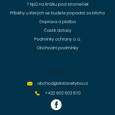
7 tipů na knížku pod stromeček
Příběhy u kterých se budete popadat za břicho
Doprava a platba
Časté dotazy
Podmínky ochrany o. ú.
Obchodní podmínky
Kontakt
obchod
@
zlatavelryba.cz
+420 602 603 670