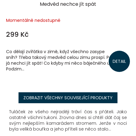
Medvěd nechce jít spát
Momentálně nedostupné
299 Kč
Co dělají zvířátka v zimě, když všechno zasype
sníh? Třeba takový medvěd celou zimu prospí. Počkat, ale
DETAIL
já nechci jít spát! Co kdyby mi něco báječného uteklo?
Podzim...
ZOBRAZIT VŠECHNY SOUVISEJÍCÍ PRODUKTY
Tuláček ze všeho nejraději tráví čas s přáteli. Jako
ostatně všichni tukoni. Zrovna dnes si chtěl dát čaj se
svým nejlepším kamarádem stromem. Jenže v noci
byla veliká bouřka a jeho příteli se něco stalo…