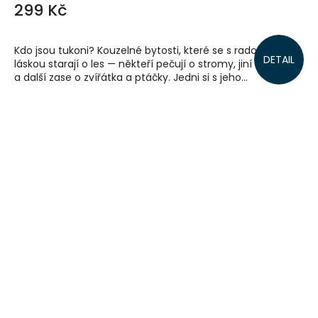
299 Kč
Kdo jsou tukoni? Kouzelné bytosti, které se s radostí a
DETAIL
láskou starají o les — někteří pečují o stromy, jiní o květiny
a další zase o zvířátka a ptáčky. Jedni si s jeho...