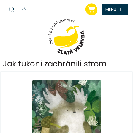
Přejít
NÁKUPNÍ
na
KOŠÍK
obsah
Jak tukoni zachránili strom