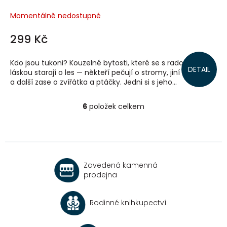
Momentálně nedostupné
299 Kč
Kdo jsou tukoni? Kouzelné bytosti, které se s radostí a
DETAIL
láskou starají o les — někteří pečují o stromy, jiní o květiny
a další zase o zvířátka a ptáčky. Jedni si s jeho...
6
položek celkem
O
v
l
á
d
a
Zavedená kamenná
c
prodejna
í
p
r
Rodinné knihkupectví
v
k
y