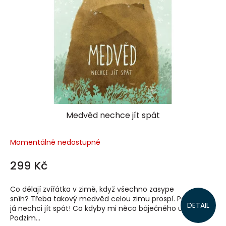
Medvěd nechce jít spát
Momentálně nedostupné
299 Kč
Co dělají zvířátka v zimě, když všechno zasype
sníh? Třeba takový medvěd celou zimu prospí. Počkat, ale
DETAIL
já nechci jít spát! Co kdyby mi něco báječného uteklo?
Podzim...