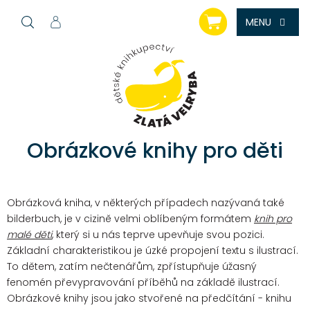
Přejít
NÁKUPNÍ
na
KOŠÍK
obsah
Obrázkové knihy pro děti
Obrázková kniha, v některých případech nazývaná také
bilderbuch, je v cizině velmi oblíbeným formátem
knih pro
malé děti
, který si u nás teprve upevňuje svou pozici.
Základní charakteristikou je úzké propojení textu s ilustrací.
To dětem, zatím nečtenářům, zpřístupňuje úžasný
fenomén převypravování příběhů na základě ilustrací.
Obrázkové knihy jsou jako stvořené na předčítání - knihu