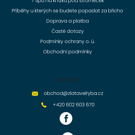
7 tipů na knížku pod stromeček
Příběhy u kterých se budete popadat za břicho
Doprava a platba
Časté dotazy
Podmínky ochrany o. ú.
Obchodní podmínky
Kontakt
obchod
@
zlatavelryba.cz
+420 602 603 670