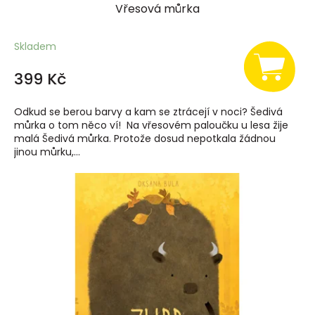
Vřesová můrka
Skladem
399 Kč
Odkud se berou barvy a kam se ztrácejí v noci? Šedivá
můrka o tom něco ví! Na vřesovém paloučku u lesa žije
malá Šedivá můrka. Protože dosud nepotkala žádnou
jinou můrku,...