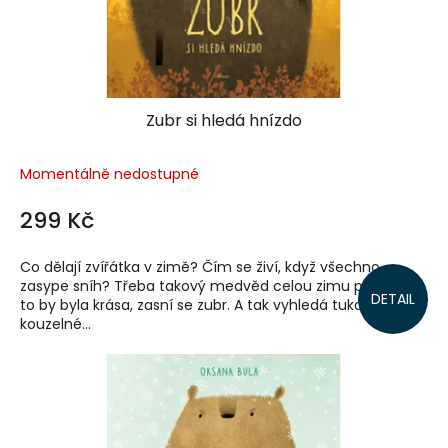
Zubr si hledá hnízdo
Momentálně nedostupné
299 Kč
Co dělají zvířátka v zimě? Čím se živí, když všechno
zasype sníh? Třeba takový medvěd celou zimu prospí. Ó,
DETAIL
to by byla krása, zasní se zubr. A tak vyhledá tukoně,
kouzelné...