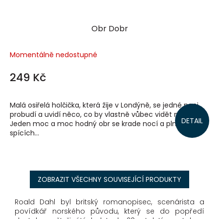
Obr Dobr
Momentálně nedostupné
249 Kč
Malá osiřelá holčička, která žije v Londýně, se jedné noci
probudí a uvidí něco, co by vlastně vůbec vidět neměla.
DETAIL
Jeden moc a moc hodný obr se krade nocí a plní hlavy
spících...
ZOBRAZIT VŠECHNY SOUVISEJÍCÍ PRODUKTY
Roald Dahl byl britský romanopisec, scenárista a
povídkář norského původu, který se do popředí