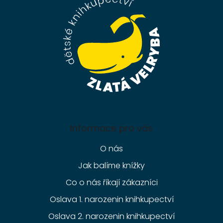
a
t
í
Informace pro vás
O nás
Jak balíme knížky
Co o nás říkají zákazníci
Oslava 1. narozenin knihkupectví
Oslava 2. narozenin knihkupectví