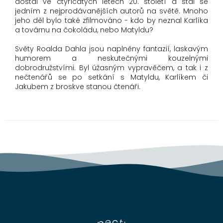
dostal ve čtyřicátých letech 20. století a stal se
jedním z nejprodávanějších autorů na světě. Mnoho
jeho děl bylo také zfilmováno - kdo by neznal Karlíka
a továrnu na čokoládu, nebo Matyldu?
Světy Roalda Dahla jsou naplněny fantazií, laskavým
humorem a neskutečnými kouzelnými
dobrodružstvími. Byl úžasným vypravěčem, a tak i z
nečtenářů se po setkání s Matyldu, Karlíkem či
Jakubem z broskve stanou čtenáři.
Z
á
p